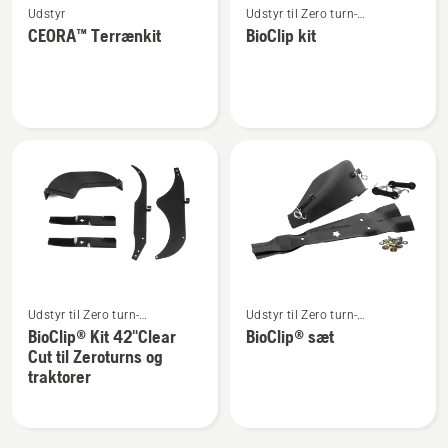
Udstyr
Udstyr til Zero turn-
flere
flere
plæneklippere
CEORA™ Terrænkit
BioClip kit
detaljer
detaljer
om
om
CEORA™
BioClip
Terrænkit
kit
Se
Se
Udstyr til Zero turn-
Udstyr til Zero turn-
flere
flere
plæneklippere
plæneklippere
BioClip® Kit 42"Clear
BioClip® sæt
detaljer
detaljer
Cut til Zeroturns og
om
om
traktorer
BioClip®
BioClip®
Kit
sæt
42"Clear