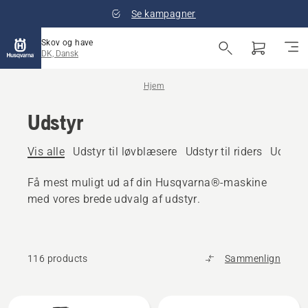
Se kampagner
Skov og have
DK, Dansk
Hjem
Udstyr
Vis alle
Udstyr til løvblæsere
Udstyr til riders
Udstyr 
Få mest muligt ud af din Husqvarna®-maskine
med vores brede udvalg af udstyr.
116 products
Sammenlign
Alle