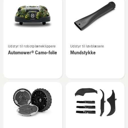
Se
Se
Udstyr til robotplæneklippere
Udstyr til løvblæsere
flere
flere
Automower® Camo-folie
Mundstykke
detaljer
detaljer
om
om
Automower®
Mundstykke
Camo-
folie
Se
Se