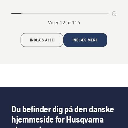
Cut
til
Zeroturns
Viser 12 af 116
og
traktorer
INDLÆS ALLE
INDLÆS MERE
Du befinder dig på den danske
hjemmeside for Husqvarna