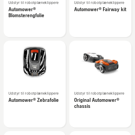
Udstyr til robotplæneklippere
Udstyr til robotplæneklippere
flere
flere
Automower®
Automower® Fairway kit
detaljer
detaljer
Blomsterengfolie
om
om
Automower®
Automower®
Blomsterengfolie
Fairway
kit
Se
Se
Udstyr til robotplæneklippere
Udstyr til robotplæneklippere
flere
flere
Automower® Zebrafolie
Original Automower®
detaljer
detaljer
chassis
om
om
Automower®
Original
Zebrafolie
Automower®
chassis