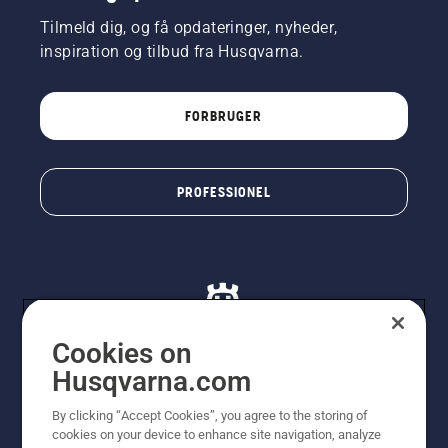
Tilmeld dig, og få opdateringer, nyheder,
inspiration og tilbud fra Husqvarna.
FORBRUGER
PROFESSIONEL
Cookies on
Husqvarna.com
© Husqvarna AB (publ). Alle rettigheder forbeholdes. De
By clicking “Accept Cookies”, you agree to the storing of
viste priser er vejledende udsalgspriser. Der tages
cookies on your device to enhance site navigation, analyze
forbehold for stave- og trykfejl samt prisændringer. Vi