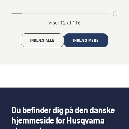
Cut
til
Zeroturns
Viser 12 af 116
og
traktorer
INDLÆS ALLE
INDLÆS MERE
Du befinder dig på den danske
hjemmeside for Husqvarna