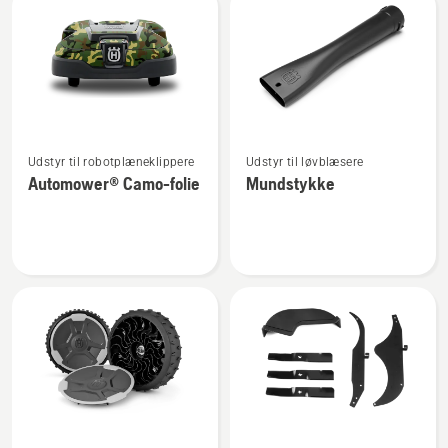
Se
Se
Udstyr til robotplæneklippere
Udstyr til løvblæsere
flere
flere
Automower® Camo-folie
Mundstykke
detaljer
detaljer
om
om
Automower®
Mundstykke
Camo-
folie
Se
Se