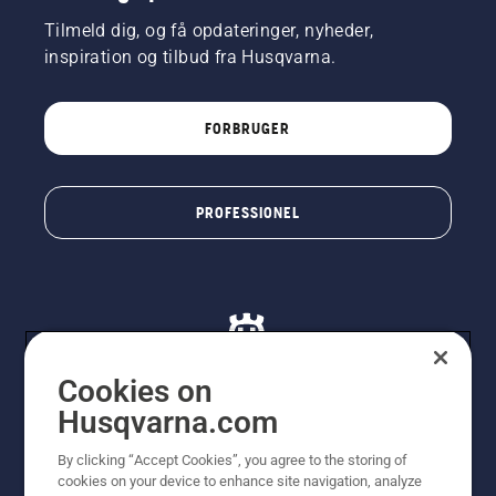
Tilmeld dig, og få opdateringer, nyheder,
inspiration og tilbud fra Husqvarna.
FORBRUGER
PROFESSIONEL
Cookies on
Husqvarna.com
© Husqvarna AB (publ). Alle rettigheder forbeholdes. De
By clicking “Accept Cookies”, you agree to the storing of
viste priser er vejledende udsalgspriser. Der tages
cookies on your device to enhance site navigation, analyze
forbehold for stave- og trykfejl samt prisændringer. Vi