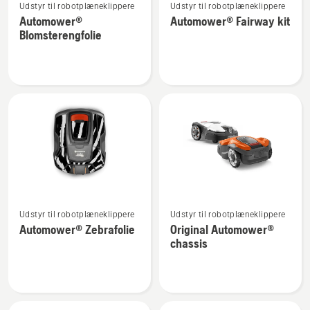
Udstyr til robotplæneklippere
Udstyr til robotplæneklippere
flere
flere
Automower®
Automower® Fairway kit
detaljer
detaljer
Blomsterengfolie
om
om
Automower®
Automower®
Blomsterengfolie
Fairway
kit
Se
Se
Udstyr til robotplæneklippere
Udstyr til robotplæneklippere
flere
flere
Automower® Zebrafolie
Original Automower®
detaljer
detaljer
chassis
om
om
Automower®
Original
Zebrafolie
Automower®
chassis