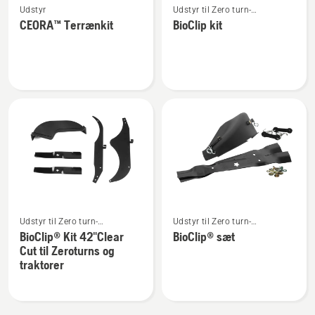
Udstyr
Udstyr til Zero turn-
flere
flere
plæneklippere
CEORA™ Terrænkit
BioClip kit
detaljer
detaljer
om
om
CEORA™
BioClip
Terrænkit
kit
Se
Se
Udstyr til Zero turn-
Udstyr til Zero turn-
flere
flere
plæneklippere
plæneklippere
BioClip® Kit 42"Clear
BioClip® sæt
detaljer
detaljer
Cut til Zeroturns og
om
om
traktorer
BioClip®
BioClip®
Kit
sæt
42"Clear