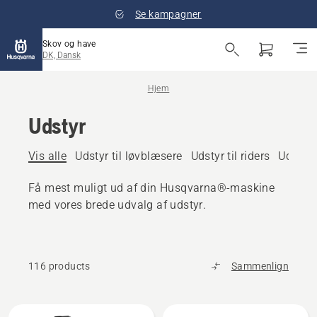
Se kampagner
Skov og have
DK, Dansk
Hjem
Udstyr
Vis alle
Udstyr til løvblæsere
Udstyr til riders
Udstyr 
Få mest muligt ud af din Husqvarna®-maskine
med vores brede udvalg af udstyr.
116 products
Sammenlign
Alle