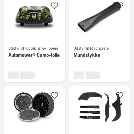
Se
Se
Udstyr til robotplæneklippere
Udstyr til løvblæsere
flere
flere
Automower® Camo-folie
Mundstykke
detaljer
detaljer
om
om
Automower®
Mundstykke
Camo-
folie
Se
Se