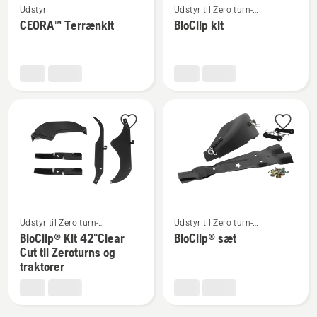
Udstyr
Udstyr til Zero turn-
flere
flere
plæneklippere
CEORA™ Terrænkit
BioClip kit
detaljer
detaljer
om
om
CEORA™
BioClip
Terrænkit
kit
Se
Se
Udstyr til Zero turn-
Udstyr til Zero turn-
flere
flere
plæneklippere
plæneklippere
BioClip® Kit 42"Clear
BioClip® sæt
detaljer
detaljer
Cut til Zeroturns og
om
om
traktorer
BioClip®
BioClip®
Kit
sæt
42"Clear