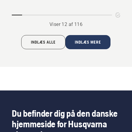
Cut
til
Zeroturns
Viser 12 af 116
og
traktorer
INDLÆS ALLE
INDLÆS MERE
Du befinder dig på den danske
hjemmeside for Husqvarna