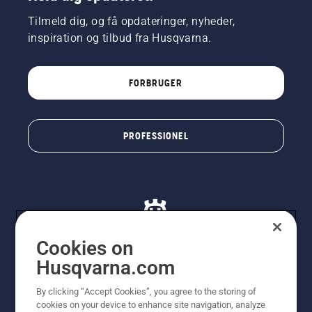
Tilmeld dig, og få opdateringer, nyheder,
inspiration og tilbud fra Husqvarna.
FORBRUGER
PROFESSIONEL
Cookies on
Husqvarna.com
© Husqvarna AB (publ). Alle rettigheder forbeholdes. De
By clicking “Accept Cookies”, you agree to the storing of
viste priser er vejledende udsalgspriser. Der tages
cookies on your device to enhance site navigation, analyze
forbehold for stave- og trykfejl samt prisændringer. Vi