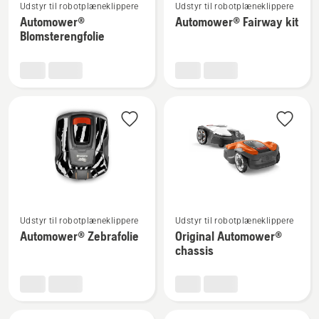
Udstyr til robotplæneklippere
Udstyr til robotplæneklippere
flere
flere
Automower®
Automower® Fairway kit
detaljer
detaljer
Blomsterengfolie
om
om
Automower®
Automower®
Blomsterengfolie
Fairway
kit
Se
Se
Udstyr til robotplæneklippere
Udstyr til robotplæneklippere
flere
flere
Automower® Zebrafolie
Original Automower®
detaljer
detaljer
chassis
om
om
Automower®
Original
Zebrafolie
Automower®
chassis