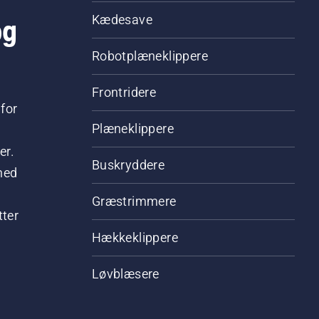
og
Kædesave
Robotplæneklippere
Frontridere
for
Plæneklippere
er.
Buskryddere
hed
Græstrimmere
tter
Hækkeklippere
Løvblæsere