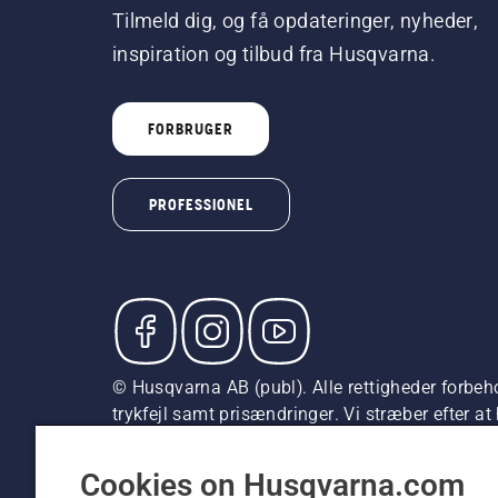
Tilmeld dig, og få opdateringer, nyheder,
inspiration og tilbud fra Husqvarna.
FORBRUGER
PROFESSIONEL
© Husqvarna AB (publ). Alle rettigheder forbeho
trykfejl samt prisændringer. Vi stræber efter a
vejledende udsalgspriser (inkl. moms), medmin
Cookiepolitik
Anvendelsesvilkår
Bekendtgørelse vedr.
Cookies on Husqvarna.com