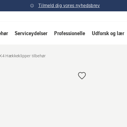
Tilmeld dig vores nyhedsbrev
ehør
Serviceydelser
Professionelle
Udforsk og lær
K4 Hækkeklipper tilbehør