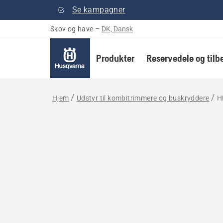
Se kampagner
Skov og have
–
DK, Dansk
Produkter
Reservedele og tilb
Hjem
Udstyr til kombitrimmere og buskryddere
H