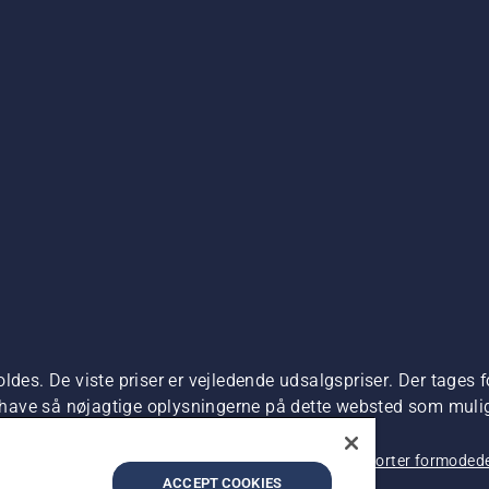
ldes. De viste priser er vejledende udsalgspriser. Der tages f
t have så nøjagtige oplysningerne på dette websted som muligt.
dre produktet kan købes direkte.
 beskyttelse af personlige oplysninger
Imprint
Rapporter formodede
ACCEPT COOKIES