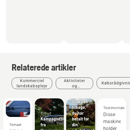
Relaterede artikler
Kommerciel
Aktiviteter
Købsrådgivni
landskabspleje
og
begivenheder
Tilbud
Vind det
tilbage,
Testimonials
du har
Tilbud
Disse
Kampagnetilbud
betalt for
maskiner
fra
din
Temaer
holder