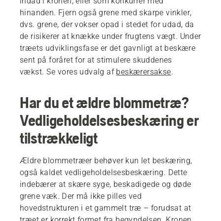
indad i kronen, eller som konkurrer med
hinanden. Fjern også grene med skarpe vinkler,
dvs. grene, der vokser opad i stedet for udad, da
de risikerer at knække under frugtens vægt. Under
træets udviklingsfase er det gavnligt at beskære
sent på foråret for at stimulere skuddenes
vækst. Se vores udvalg af
beskærersakse
.
Har du et ældre blommetræ?
Vedligeholdelsesbeskæring er
tilstrækkeligt
Ældre blommetræer behøver kun let beskæring,
også kaldet vedligeholdelsesbeskæring. Dette
indebærer at skære syge, beskadigede og døde
grene væk. Der må ikke pilles ved
hovedstrukturen i et gammelt træ – forudsat at
træet er korrekt formet fra begyndelsen. Kronen