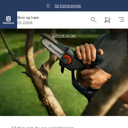
Se kampagner
Skov og have
DK, Dansk
Udforsk og lær