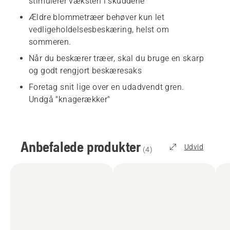
stimulerer væksten i skuddene
Ældre blommetræer behøver kun let
vedligeholdelsesbeskæring, helst om
sommeren.
Når du beskærer træer, skal du bruge en skarp
og godt rengjort beskæresaks
Foretag snit lige over en udadvendt gren.
Undgå "knagerækker"
Anbefalede produkter
Udvid
(
4
)