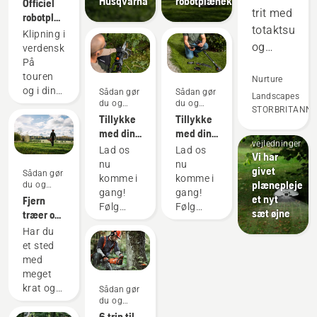
Husqvarna
robotplæneklipper
Officiel
trit med
robotplæneklipperpartner
totaktsudsty
for DP
Klipning i
World
og
verdensklasse.
Tour
På
virker
touren
bedre
Nurture
og i din
Sådan gør
Sådan gør
på
Landscapes
du og
du og
have.
STORBRITANNI
mange
vejledninger
vejledninger
Sådan gør
Tillykke
Tillykke
du og
områder.
med din
med din
vejledninger
nye
nye
Sparer
Lad os
Lad os
Vi har
Husqvarna
Husqvarna
nu
nu
os
givet
Sådan gør
Aspire™-
Aspire™-
komme i
komme i
penge
plænepleje
du og
kædesav!
multiklipper!
gang!
gang!
vejledninger
et nyt
og tid
Fjern
Følg
Følg
sæt øjne
træer og
og
denne
denne
krat -
Har du
hjælper
vejledning
vejledning
sådan
et sted
for at få
for at få
os
gør du
med
en hurtig
en hurtig
samtidig
meget
og nem
og nem
med at
krat og
Sådan gør
opsætning.
opsætning.
reducere
du og
mindre
vejledninger
6 trin til
træer,