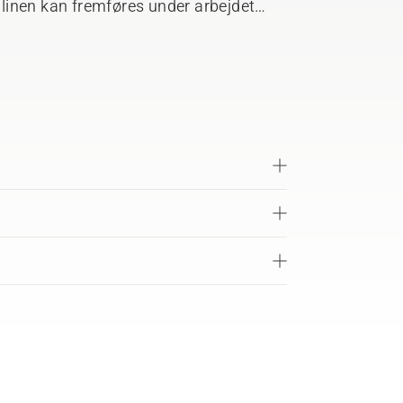
g linen kan fremføres under arbejdet
e slukket eller udløst fra selen, for