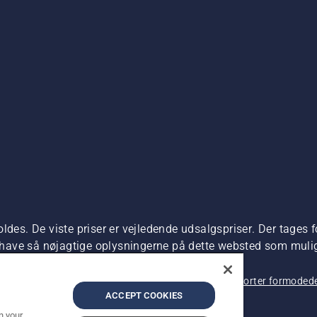
ldes. De viste priser er vejledende udsalgspriser. Der tages f
t have så nøjagtige oplysningerne på dette websted som muligt.
dre produktet kan købes direkte.
 beskyttelse af personlige oplysninger
Imprint
Rapporter formodede
ACCEPT COOKIES
n your