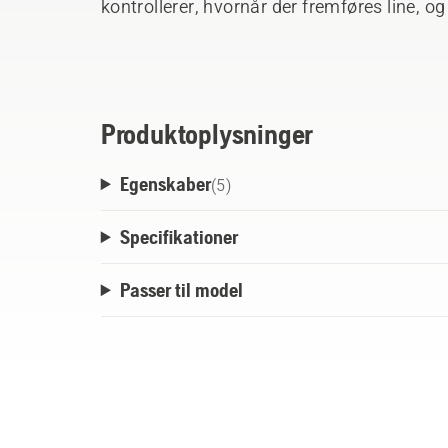
kontrollerer, hvornår der fremføres line, o
med maskinen. Maskinen behøver ikke at vær
at fremføring kan foregå.
Produktoplysninger
Egenskaber
(
5
)
Specifikationer
Passer til model