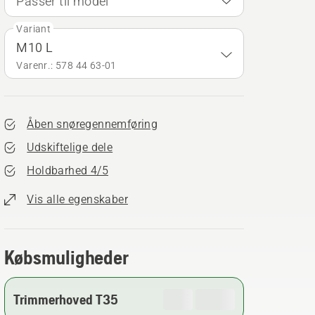
Passer til model
Variant
M10 L
Varenr.: 578 44 63‑01
Åben snøregennemføring
Udskiftelige dele
Holdbarhed 4/5
Vis alle egenskaber
Købsmuligheder
Trimmerhoved T35