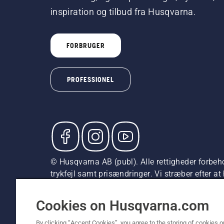
inspiration og tilbud fra Husqvarna.
FORBRUGER
PROFESSIONEL
© Husqvarna AB (publ). Alle rettigheder forbeho
trykfejl samt prisændringer. Vi stræber efter a
vejledende udsalgspriser (inkl. moms), medmin
Cookiepolitik
Anvendelsesvilkår
Bekendtgørelse vedr.
Cookies on Husqvarna.com
By clicking “Accept Cookies”, you agree to the storing of cookies o