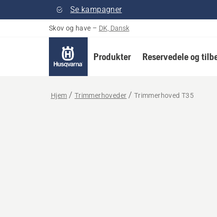
Se kampagner
Skov og have
–
DK, Dansk
Produkter
Reservedele og tilb
Hjem
Trimmerhoveder
Trimmerhoved T35