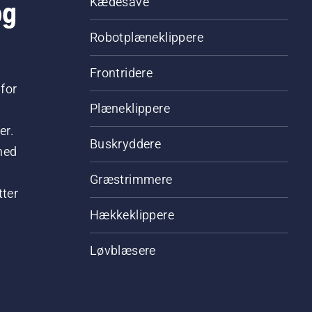
og
Kædesave
Robotplæneklippere
Frontridere
for
Plæneklippere
er.
Buskryddere
hed
Græstrimmere
tter
Hækkeklippere
Løvblæsere