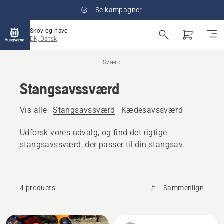
Se kampagner
Skov og have
DK, Dansk
Sværd
Stangsavssværd
Vis alle
Stangsavssværd
Kædesavssværd
Udforsk vores udvalg, og find det rigtige
stangsavssværd, der passer til din stangsav.
4 products
Sammenlign
Alle