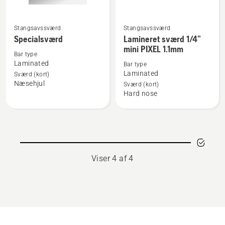
Stangsavssværd
Stangsavssværd
Se
Se
Specialsværd
Lamineret sværd 1/4”
flere
flere
mini PIXEL 1.1mm
detaljer
detaljer
Bar type
Laminated
Bar type
om
om
Laminated
Sværd (kort)
Specialsværd
Lamineret
Næsehjul
Sværd (kort)
sværd
Hard nose
1/4”
mini
PIXEL
1.1mm
Viser 4 af 4