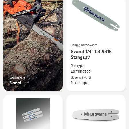
produkter
Stangsavssværd
Se
Sværd 1/4" 1.3 A318
flere
Stangsav
detaljer
Bar type
om
Laminated
Sværd
Læs mere
Sværd (kort)
1/4"
Sværd
Næsehjul
1.3 A318
Stangsav