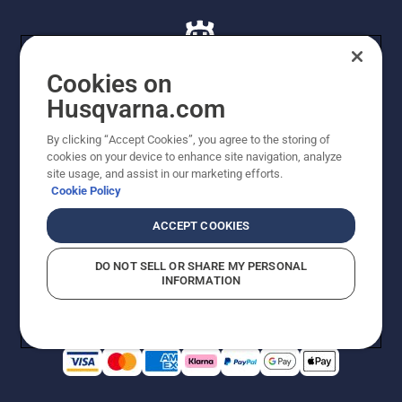
Cookies on
Husqvarna.com
© Husqvarna AB (publ). Alle rettigheder forbeholdes. De
By clicking “Accept Cookies”, you agree to the storing of
viste priser er vejledende udsalgspriser. Der tages
cookies on your device to enhance site navigation, analyze
forbehold for stave- og trykfejl samt prisændringer. Vi
site usage, and assist in our marketing efforts.
stræber efter at have så nøjagtige oplysningerne på
Cookie Policy
dette websted som muligt. Alle anførte priser er
vejledende udsalgspriser (inkl. moms), medmindre
ACCEPT COOKIES
produktet kan købes direkte.
Cookiepolitik
Anvendelsesvilkår
DO NOT SELL OR SHARE MY PERSONAL
Bekendtgørelse vedr. beskyttelse af personlige oplysninger
INFORMATION
Imprint
Rapporter formodede overtrædelser