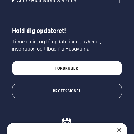
Andre Husqvarna websider
et par
centimeter
fra en
træstamme.
Olie på
Hold dig opdateret!
stammen
viser, at
Tilmeld dig, og få opdateringer, nyheder,
smøresystemet
inspiration og tilbud fra Husqvarna.
fungerer.
FORBRUGER
PROFESSIONEL