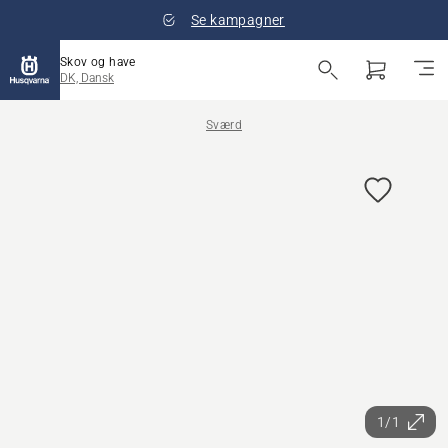
Se kampagner
Skov og have
DK, Dansk
Sværd
1/1