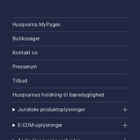
kontrollerer,
at
smøresystemet
til kæden
Husqvarna MyPages
på din
kædesav
Butikssøger
fungerer
korrekt.
Kontakt os
Kontrollér
først
Presserum
olieniveauet.
Start
kædesaven,
Tilbud
og sørg
for, at
Husqvarnas holdning til bæredygtighed
kædebremsen
er slået
Juridiske produktoplysninger
fra. Lad
kædesaven
køre ved
E-COM-oplysninger
højere
motoromdrejninger