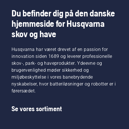
den
den
bevæger
forestående
Du befinder dig på den danske
sig
opgave.
omkring
hjemmeside for Husqvarna
sværdet
uden
skov og have
friktion.
Dette
forlænger
Husqvarna har været drevet af en passion for
både
innovation siden 1689 og leverer professionelle
sværdets
skov-, park- og haveprodukter. Ydeevne og
og
kædens
brugervenlighed møder sikkerhed og
levetid.
miljøbeskyttelse i vores banebrydende
Følg
nyskabelser, hvor batteriløsninger og robotter er i
instruktionerne
førersædet.
i denne
korte
video for
Se vores sortiment
at få at
vide,
hvordan
du