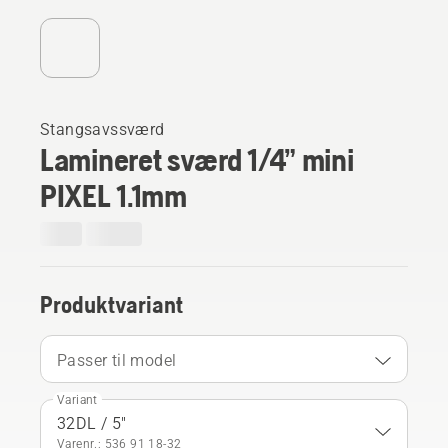
Stangsavssværd
Lamineret sværd 1/4” mini
PIXEL 1.1mm
Produktvariant
Passer til model
Variant
32DL / 5"
Varenr.: 536 91 18‑32