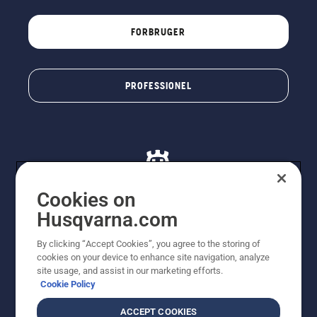
FORBRUGER
PROFESSIONEL
Cookies on
Husqvarna.com
© Husqvarna AB (publ). Alle rettigheder forbeholdes. De
By clicking “Accept Cookies”, you agree to the storing of
viste priser er vejledende udsalgspriser. Der tages
cookies on your device to enhance site navigation, analyze
forbehold for stave- og trykfejl samt prisændringer. Vi
site usage, and assist in our marketing efforts.
stræber efter at have så nøjagtige oplysningerne på
Cookie Policy
dette websted som muligt. Alle anførte priser er
vejledende udsalgspriser (inkl. moms), medmindre
ACCEPT COOKIES