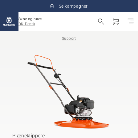
Se kampagner
Skov og have
DK, Dansk
Support
Plæneklippere