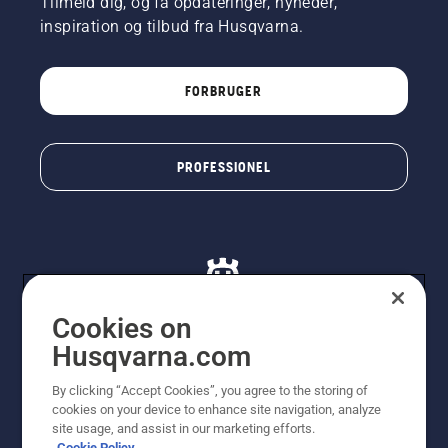
Tilmeld dig, og få opdateringer, nyheder,
inspiration og tilbud fra Husqvarna.
FORBRUGER
PROFESSIONEL
Cookies on
Husqvarna.com
© Husqvarna AB (publ). Alle rettigheder forbeholdes. De
By clicking “Accept Cookies”, you agree to the storing of
viste priser er vejledende udsalgspriser. Der tages
cookies on your device to enhance site navigation, analyze
forbehold for stave- og trykfejl samt prisændringer. Vi
site usage, and assist in our marketing efforts.
stræber efter at have så nøjagtige oplysningerne på
Cookie Policy