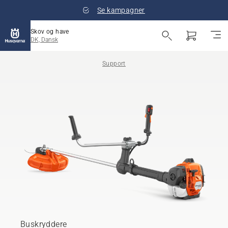
Se kampagner
Skov og have
DK, Dansk
Support
Buskryddere