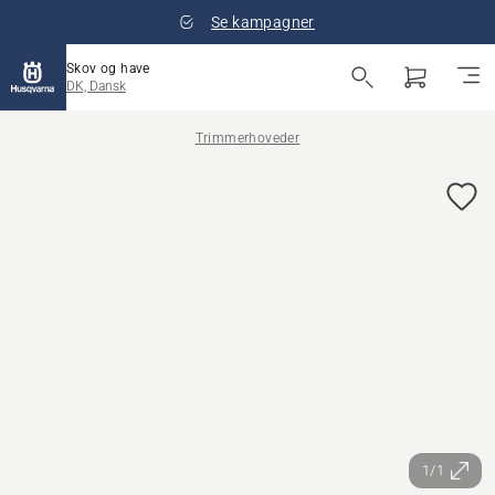
Se kampagner
Skov og have
DK, Dansk
Trimmerhoveder
1/1