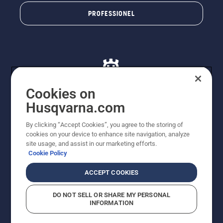
PROFESSIONEL
Cookies on
Husqvarna.com
© Husqvarna AB (publ). Alle rettigheder forbeholdes. De
By clicking “Accept Cookies”, you agree to the storing of
viste priser er vejledende udsalgspriser. Der tages
cookies on your device to enhance site navigation, analyze
forbehold for stave- og trykfejl samt prisændringer. Vi
site usage, and assist in our marketing efforts.
stræber efter at have så nøjagtige oplysningerne på
Cookie Policy
dette websted som muligt. Alle anførte priser er
vejledende udsalgspriser (inkl. moms), medmindre
ACCEPT COOKIES
produktet kan købes direkte.
Cookiepolitik
Anvendelsesvilkår
DO NOT SELL OR SHARE MY PERSONAL
Bekendtgørelse vedr. beskyttelse af personlige oplysninger
INFORMATION
Imprint
Rapporter formodede overtrædelser