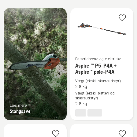
Alle
produkter
Batteridrevne og elektriske
stangsave
Aspire ™ P5-P4A +
Se
Aspire™ pole-P4A
flere
Vægt (ekskl. skæreudstyr)
detaljer
2,8 kg
om
Vægt (ekskl. batteri og
Aspire
skæreudstyr)
™
2,8 kg
Læs mere
Stangsave
P5-
P4A
+
Aspire™