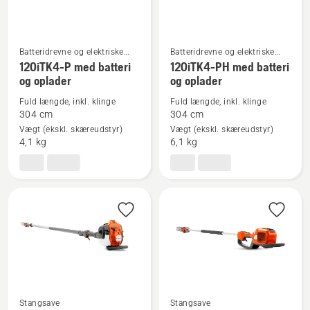
batteri
og
oplader
Batteridrevne og elektriske
Batteridrevne og elektriske
stangsave
stangsave
Se
Se
120iTK4-P med batteri
120iTK4-PH med batteri
og oplader
og oplader
flere
flere
detaljer
detaljer
Fuld længde, inkl. klinge
Fuld længde, inkl. klinge
om
om
304 cm
304 cm
Vægt (ekskl. skæreudstyr)
Vægt (ekskl. skæreudstyr)
120iTK4-
120iTK4-
4,1 kg
6,1 kg
P
PH
med
med
batteri
batteri
og
og
oplader
oplader
Stangsave
Stangsave