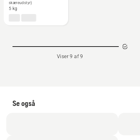
skæreudstyr)
530iPT5
5 kg
Viser 9 af 9
Se også