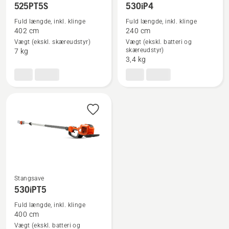
Se
Se
525PT5S
530iP4
flere
flere
Fuld længde, inkl. klinge
Fuld længde, inkl. klinge
detaljer
detaljer
402 cm
240 cm
om
om
Vægt (ekskl. skæreudstyr)
Vægt (ekskl. batteri og
skæreudstyr)
7 kg
525PT5S
530iP4
3,4 kg
Stangsave
Se
530iPT5
flere
Fuld længde, inkl. klinge
detaljer
400 cm
om
Vægt (ekskl. batteri og