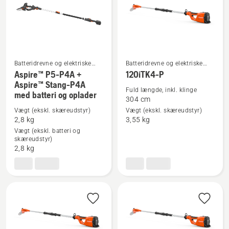
pole-
P4A
Batteridrevne og elektriske
Batteridrevne og elektriske
stangsave
stangsave
Aspire™ P5-P4A +
120iTK4-P
Se
Se
Aspire™ Stang-P4A
Fuld længde, inkl. klinge
med batteri og oplader
flere
flere
304 cm
detaljer
detaljer
Vægt (ekskl. skæreudstyr)
Vægt (ekskl. skæreudstyr)
om
om
2,8 kg
3,55 kg
Aspire™
120iTK4-
Vægt (ekskl. batteri og
skæreudstyr)
P5-
P
2,8 kg
P4A
+
Aspire™
Stang-
P4A
med