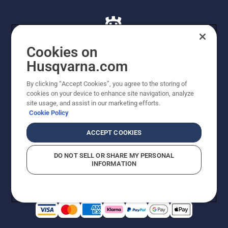
Cookies on
Husqvarna.com
© Husqvarna AB (publ). Alle rettigheder forbeholdes. De
By clicking “Accept Cookies”, you agree to the storing of
viste priser er vejledende udsalgspriser. Der tages
cookies on your device to enhance site navigation, analyze
forbehold for stave- og trykfejl samt prisændringer. Vi
site usage, and assist in our marketing efforts.
stræber efter at have så nøjagtige oplysningerne på
Cookie Policy
dette websted som muligt. Alle anførte priser er
vejledende udsalgspriser (inkl. moms), medmindre
ACCEPT COOKIES
produktet kan købes direkte.
Cookiepolitik
Anvendelsesvilkår
DO NOT SELL OR SHARE MY PERSONAL
Bekendtgørelse vedr. beskyttelse af personlige oplysninger
INFORMATION
Imprint
Rapporter formodede overtrædelser