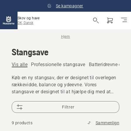
Se kampagner
Skov og have
DK, Dansk
Hjem
Stangsave
Vis alle
Professionelle stangsave
Batteridrevne og el
Køb en ny stangsav, der er designet til overlegen
rækkevidde, balance og ydeevne. Vores
stangsave er designet til at hjælpe dig med at
arbejde effektivt og levere fantastiske resultater.
Vi tilbyder en række benzin- og batteridrevne
Filtrer
stangsave, både til privat og professionel brug.
9 products
Sammenlign