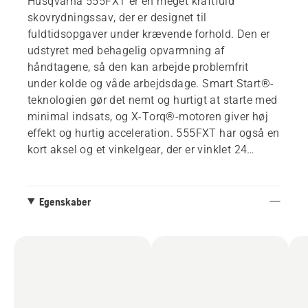
Husqvarna 555FXT er en meget kraftfuld
skovrydningssav, der er designet til
fuldtidsopgaver under krævende forhold. Den er
udstyret med behagelig opvarmning af
håndtagene, så den kan arbejde problemfrit
under kolde og våde arbejdsdage. Smart Start®-
teknologien gør det nemt og hurtigt at starte med
minimal indsats, og X-Torq®-motoren giver høj
effekt og hurtig acceleration. 555FXT har også en
kort aksel og et vinkelgear, der er vinklet 24
grader, hvilket forenkler retningsbestemt fældning
i tætte skove, og LowVib® med effektive
vibrationsdæmpere. Leveres med Balance XT2-
Egenskaber
sele.