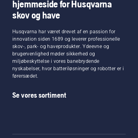
hjemmeside for Husqvarna
tykt
vores H-
unik
giver dig
græs for
team.
rydningssav,
den kraft
skov og have
at opnå
Og de er
der er
og det
et
vores
designet
moment,
hurtigere
mest
til
du har
Husqvarna har været drevet af en passion for
og mere
krævende
professionelle,
brug for,
effektivt
innovation siden 1689 og leverer professionelle
brugere.
der skal
takket
snit. Se
levere
være en
skov-, park- og haveprodukter. Ydeevne og
denne
høj
meget
brugervenlighed møder sikkerhed og
korte
ydeevne
effektiv
miljøbeskyttelse i vores banebrydende
video
og leve
forbrænding.
nyskabelser, hvor batteriløsninger og robotter er i
om,
op til
hvordan
førersædet.
høje
du
forventninger.
skærper
Se vores sortiment
og
vedligeholder
en
græsklinge.