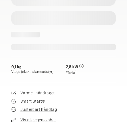
9,1 kg
2,8 kW
Vægt (ekskl. skæreudstyr)
1
Effekt
Varme i håndtaget
Smart Start®
Justerbart håndtag
Vis alle egenskaber