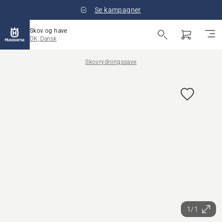
Se kampagner
Skov og have
DK, Dansk
Skovrydningssave
1/1