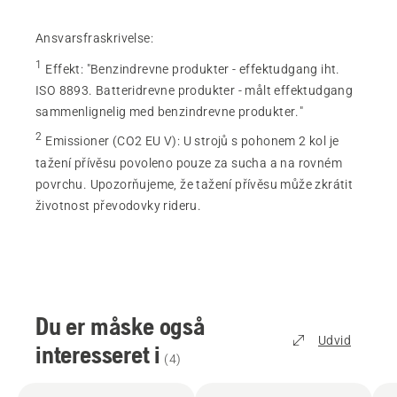
Ansvarsfraskrivelse:
1
Effekt
:
"Benzindrevne produkter - effektudgang iht.
ISO 8893. Batteridrevne produkter - målt effektudgang
sammenlignelig med benzindrevne produkter."
2
Emissioner (CO2 EU V)
:
U strojů s pohonem 2 kol je
tažení přívěsu povoleno pouze za sucha a na rovném
povrchu. Upozorňujeme, že tažení přívěsu může zkrátit
životnost převodovky rideru.
Du er måske også
Udvid
interesseret i
(
4
)