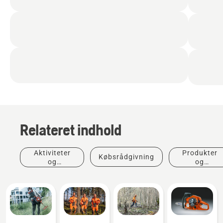
Relateret indhold
Aktiviteter
Produkter
Købsrådgivning
og
og
begivenheder
innovationer