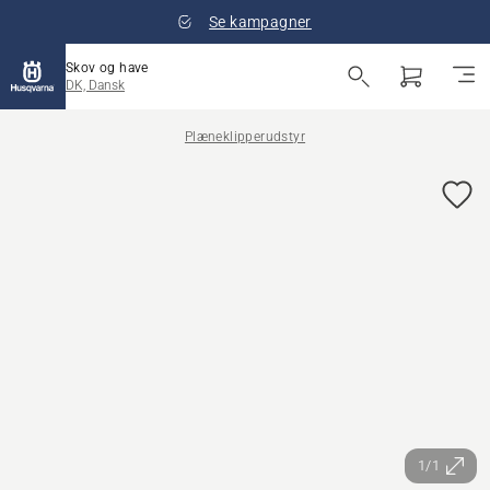
Se kampagner
Skov og have
DK, Dansk
Plæneklipperudstyr
1/1