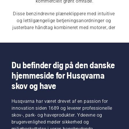
kommercielt grønt område.
Disse benzindrevne plæneklippere med intuitive 
og lettilgængelige betjeningsanordninger og 
justerbare håndtag kombineret med motorer, der 
er nemme at starte, sikrer, at du altid kan komme 
i gang med arbejdet med minimal anstrengelse. 
Se også vores udvalg af 
batteridrevne
 og 
elektriske plæneklippere
  og 
professionelle 
plæneklippere.
Du befinder dig på den danske
hjemmeside for Husqvarna
skov og have
Husqvarna har været drevet af en passion for
innovation siden 1689 og leverer professionelle
skov-, park- og haveprodukter. Ydeevne og
brugervenlighed møder sikkerhed og
miljøbeskyttelse i vores banebrydende