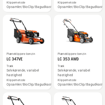
LC 247S
LC 253S
Klippemetode
Klippemetode
Opsamler/BioClip/Bagudkast
Opsamler/BioClip/Bagudkast
Plæneklippere benzin
Plæneklippere benzin
Se
Se
LC 347VE
LC 353 AWD
flere
flere
detaljer
detaljer
Træk
Træk
Selvkørende, variabel
Selvkørende, variabel
om
om
hastighed
hastighed
LC 347VE
LC 353 AWD
Klippemetode
Klippemetode
Opsamler/BioClip/Bagudkast
Opsamler/BioClip/Bagudkast