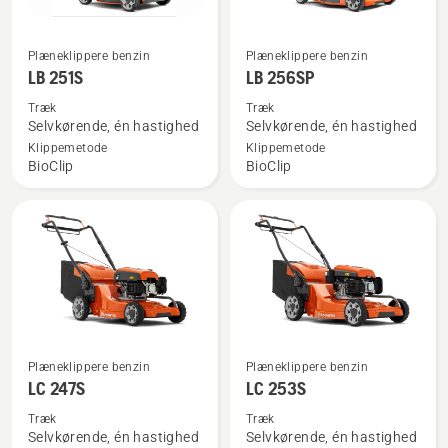
Se
Se
Plæneklippere benzin
Plæneklippere benzin
flere
flere
LB 251S
LB 256SP
detaljer
detaljer
Træk
Træk
om
om
Selvkørende, én hastighed
Selvkørende, én hastighed
LB 251S
LB 256SP
Klippemetode
Klippemetode
BioClip
BioClip
Se
Se
Plæneklippere benzin
Plæneklippere benzin
flere
flere
LC 247S
LC 253S
detaljer
detaljer
Træk
Træk
om
om
Selvkørende, én hastighed
Selvkørende, én hastighed