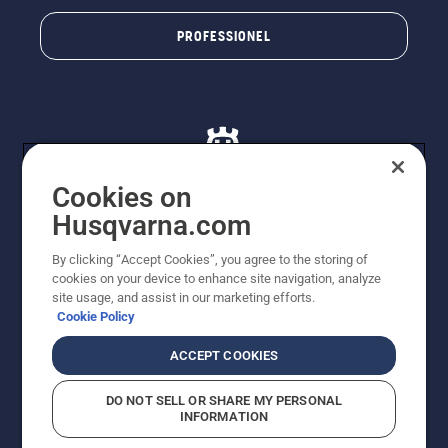
PROFESSIONEL
Cookies on
Husqvarna.com
© Husqvarna AB (publ). Alle rettigheder forbeholdes. De
By clicking “Accept Cookies”, you agree to the storing of
viste priser er vejledende udsalgspriser. Der tages
cookies on your device to enhance site navigation, analyze
forbehold for stave- og trykfejl samt prisændringer. Vi
site usage, and assist in our marketing efforts.
stræber efter at have så nøjagtige oplysningerne på
Cookie Policy
dette websted som muligt. Alle anførte priser er
vejledende udsalgspriser (inkl. moms), medmindre
ACCEPT COOKIES
produktet kan købes direkte.
Cookiepolitik
Anvendelsesvilkår
DO NOT SELL OR SHARE MY PERSONAL
Bekendtgørelse vedr. beskyttelse af personlige oplysninger
INFORMATION
Imprint
Rapporter formodede overtrædelser