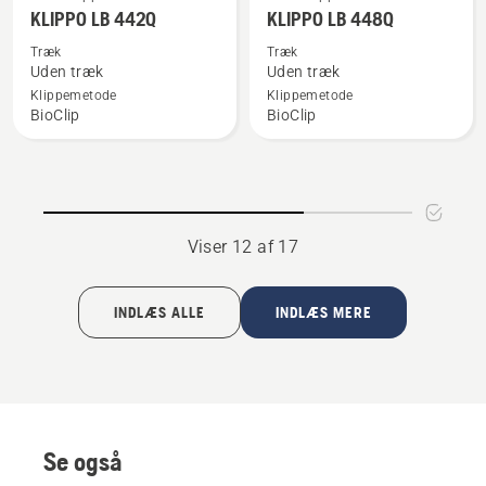
flere
flere
KLIPPO LB 442Q
KLIPPO LB 448Q
detaljer
detaljer
Træk
Træk
om
om
Uden træk
Uden træk
KLIPPO
KLIPPO
Klippemetode
Klippemetode
BioClip
BioClip
LB 442Q
LB 448Q
Viser 12 af 17
INDLÆS ALLE
INDLÆS MERE
Se også