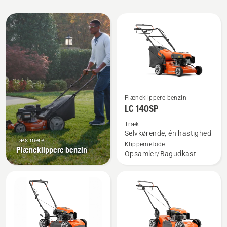
Alle
produkter
Se
Plæneklippere benzin
flere
LC 140SP
detaljer
Træk
om
Selvkørende, én hastighed
Læs mere
LC 140SP
Klippemetode
Plæneklippere benzin
Opsamler/Bagudkast