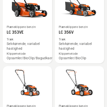
Plæneklippere benzin
Plæneklippere benzin
Se
Se
LC 353VE
LC 356V
flere
flere
detaljer
detaljer
Træk
Træk
Selvkørende, variabel
Selvkørende, variabel
om
om
hastighed
hastighed
LC 353VE
LC 356V
Klippemetode
Klippemetode
Opsamler/BioClip/Bagudkast
Opsamler/BioClip
Se
Se
Plæneklippere benzin
Plæneklippere benzin