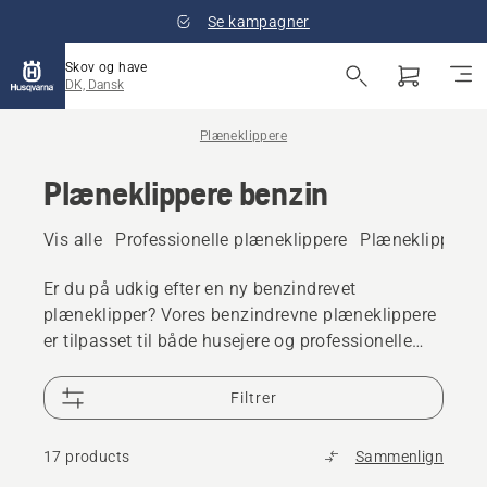
Se kampagner
Skov og have
DK, Dansk
Plæneklippere
Plæneklippere benzin
Vis alle
Professionelle plæneklippere
Plæneklipper ba
Er du på udkig efter en ny benzindrevet
plæneklipper? Vores benzindrevne plæneklippere
er tilpasset til både husejere og professionelle
brugere, har højt specialiserede og brugervenlige
motorer samt holdbare klippeborde, der leverer
Filtrer
førsteklasses klipperesultater hver gang for at
give en pæn og sund græsplæne.
17 products
Sammenlign