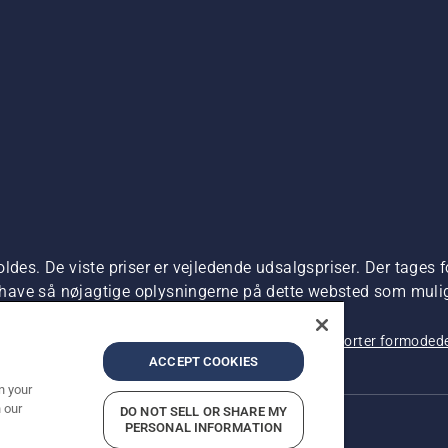
ldes. De viste priser er vejledende udsalgspriser. Der tages f
t have så nøjagtige oplysningerne på dette websted som muligt.
dre produktet kan købes direkte.
 beskyttelse af personlige oplysninger
Imprint
Rapporter formodede
ACCEPT COOKIES
n your
 our
DO NOT SELL OR SHARE MY
PERSONAL INFORMATION