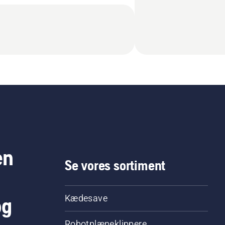
en
Se vores sortiment
og
Kædesave
Robotplæneklippere