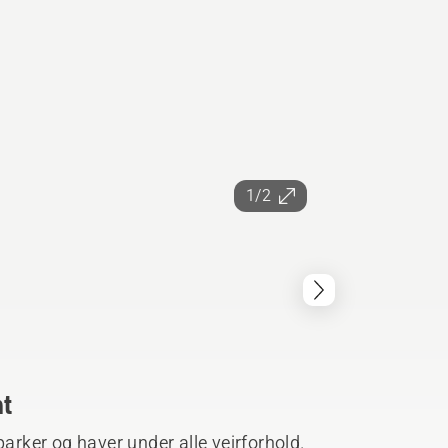
1/2
ht
parker og haver under alle vejrforhold.