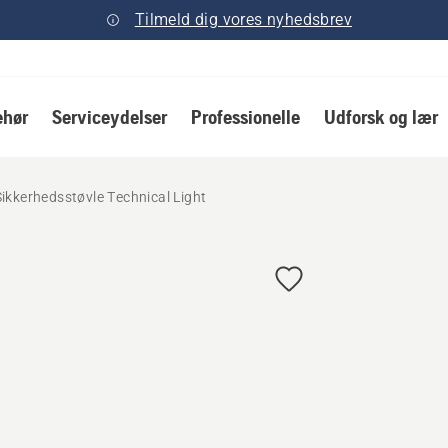
Tilmeld dig vores nyhedsbrev
ehør
Serviceydelser
Professionelle
Udforsk og lær
Sikkerhedsstøvle Technical Light