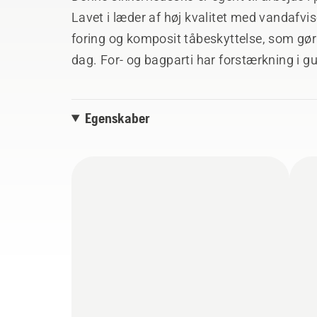
Lavet i læder af høj kvalitet med vandaf
foring og komposit tåbeskyttelse, som gør
dag. For- og bagparti har forstærkning i 
rullekroge for nem justering af snørebånd
nem at få på. Overholder EN ISO 20345 S3 
Egenskaber
47.