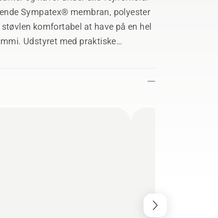
visende Sympatex® membran, polyester
 støvlen komfortabel at have på en hel
gummi. Udstyret med praktiske
. En trækstrop bag på støvlen gør den
- SRC + HRO. Fås i størrelserne 36 –