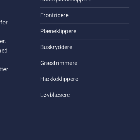
Frontridere
for
Plæneklippere
er.
Buskryddere
hed
Græstrimmere
tter
Hækkeklippere
Løvblæsere