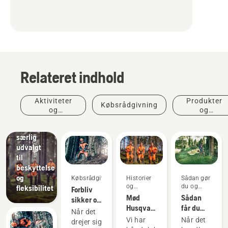
Produkter
Relateret indhold
og
innovationer
Husqvarna
Aktiviteter
Produkter
Købsrådgivning
beskyttelsestøj:
og
og
Materialer,
begivenheder
innovationer
der er
særlig
udvalgt
til
beskyttelse
og
Købsrådgivning
Historier
Sådan gør
og
du og
fleksibilitet
Forbliv
inspiration
vejledninger
Mød
Sådan
sikker og
Husqvarna
får du
varm -
Når det
H-
mest ud
kædesavstilbehør,
Vi har
Når det
drejer sig
teamet -
af