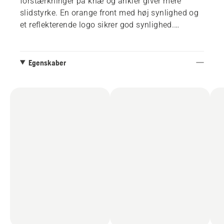
forstærkninger på knæ og ankler giver mere
slidstyrke. En orange front med høj synlighed og
et reflekterende logo sikrer god synlighed.
Opfylder EN ISO 11393 klasse 1 (20 m/s). Str. S-
L.
Egenskaber