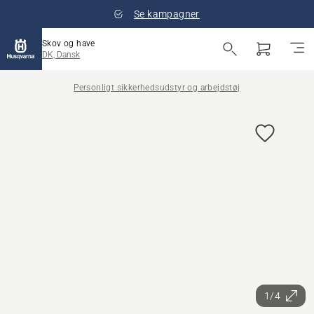
Se kampagner
Skov og have
DK, Dansk
Personligt sikkerhedsudstyr og arbejdstøj
1/4