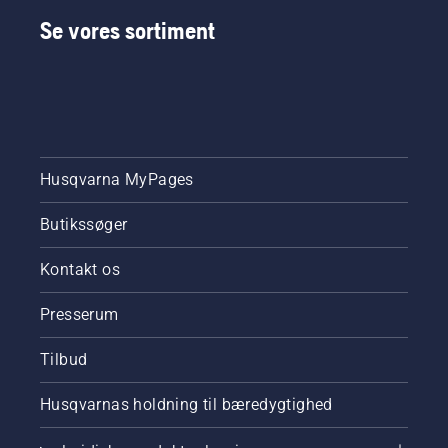
til
Se vores sortiment
beskæring
af træer
for at
hjælpe
dig med
at
navigere
rundt i
Husqvarna MyPages
alle
mulighederne
Butikssøger
Kontakt os
Presserum
Tilbud
Husqvarnas holdning til bæredygtighed