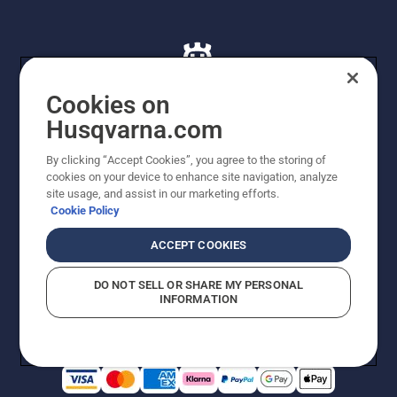
Cookies on
Husqvarna.com
© Husqvarna AB (publ). Alle rettigheder forbeholdes. De
By clicking “Accept Cookies”, you agree to the storing of
viste priser er vejledende udsalgspriser. Der tages
cookies on your device to enhance site navigation, analyze
forbehold for stave- og trykfejl samt prisændringer. Vi
site usage, and assist in our marketing efforts.
stræber efter at have så nøjagtige oplysningerne på
Cookie Policy
dette websted som muligt. Alle anførte priser er
vejledende udsalgspriser (inkl. moms), medmindre
ACCEPT COOKIES
produktet kan købes direkte.
Cookiepolitik
Anvendelsesvilkår
DO NOT SELL OR SHARE MY PERSONAL
Bekendtgørelse vedr. beskyttelse af personlige oplysninger
INFORMATION
Imprint
Rapporter formodede overtrædelser