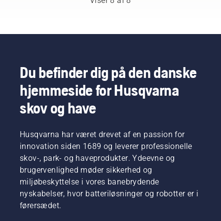
Viser 8 af 8
eventuelle
fremmer
brugere.
buskrydder
trænge
arbejdes
usikkerheder
samtidig
fra
ind i
med
og
ny
Husqvarna.
beskyttelseslaget
kædesave.
koncentrere
vækst.
og
dig fuldt
Men
reducere
ud om
hvilke
dets
den
grene
Du befinder dig på den danske
funktion.
forestående
skal du
opgave.
hjemmeside for Husqvarna
beskære?
Hvornår
skov og have
skal du
gøre det
– og
Husqvarna har været drevet af en passion for
hvilke
innovation siden 1689 og leverer professionelle
værktøjer
har du
skov-, park- og haveprodukter. Ydeevne og
brug for?
brugervenlighed møder sikkerhed og
Vi har
miljøbeskyttelse i vores banebrydende
sammensat
nyskabelser, hvor batteriløsninger og robotter er i
denne
førersædet.
enkle
vejledning