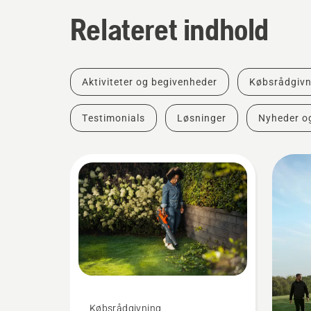
Relateret indhold
Aktiviteter og begivenheder
Købsrådgivn
Testimonials
Løsninger
Nyheder o
Købsrådgivning