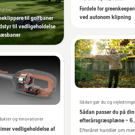
Fordele for greenkeeper
lubber
ved autonom klipning
eklippere til golfbaner
dstyr til vedligeholdelse
ræsbaner
Sådan gør du og vejledninge
Sådan passer du på din
ukter og innovationer
efterårsgræsplæne – 6
imer vedligeholdelse af
gode tip
Efteråret handler om me