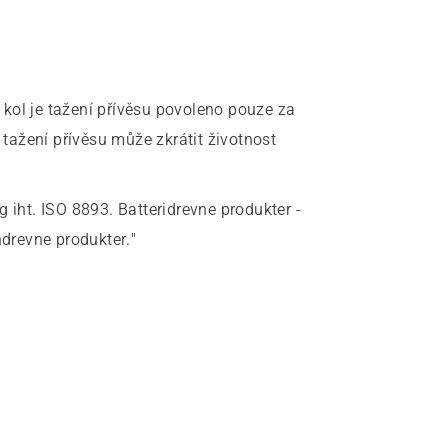
 kol je tažení přívěsu povoleno pouze za
ažení přívěsu může zkrátit životnost
 iht. ISO 8893. Batteridrevne produkter -
drevne produkter."