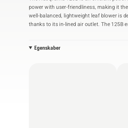
power with user-friendliness, making it th
well-balanced, lightweight leaf blower is 
thanks to its in-lined air outlet. The 125
user experience. With its powerful perfor
blower is a reliable tool for maintaining a 
Egenskaber
tool comes with both round and flat nozz
provides a broader airstream for clearing w
increases airstream and directional accu