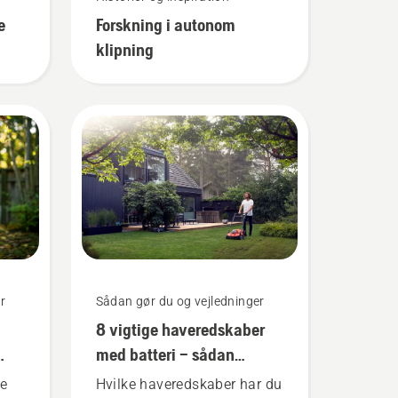
e
Forskning i autonom
klipning
r
Sådan gør du og vejledninger
8 vigtige haveredskaber
med batteri – sådan
bruges de!
re
Hvilke haveredskaber har du