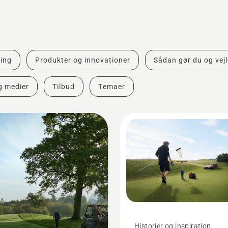
ing
Produkter og innovationer
Sådan gør du og vej
g medier
Tilbud
Temaer
Historier og inspiration