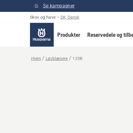
Se kampagner
Skov og have
–
DK, Dansk
Produkter
Reservedele og tilb
Hjem
Løvblæsere
125B