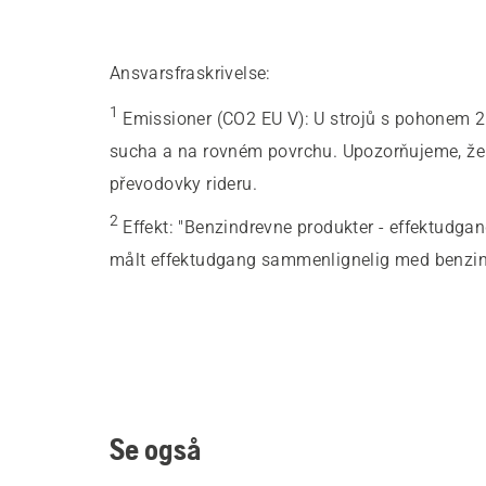
Ansvarsfraskrivelse:
1
Emissioner (CO2 EU V)
:
U strojů s pohonem 2
sucha a na rovném povrchu. Upozorňujeme, že t
převodovky rideru.
2
Effekt
:
"Benzindrevne produkter - effektudgang
målt effektudgang sammenlignelig med benzin
Se også