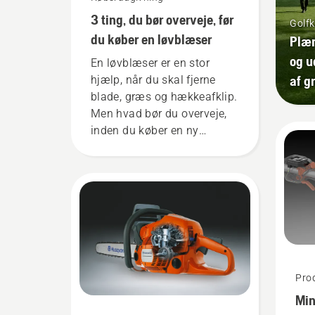
3 ting, du bør overveje, før
Golfk
du køber en løvblæser
Plæn
og u
En løvblæser er en stor
af g
hjælp, når du skal fjerne
blade, græs og hækkeafklip.
Men hvad bør du overveje,
inden du køber en ny
løvblæser? Her er et par ting,
du bør overveje, før du køber
en plæneklipper.
Prod
Min