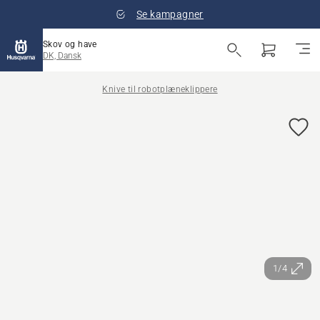
Se kampagner
Skov og have
DK, Dansk
Knive til robotplæneklippere
1/4