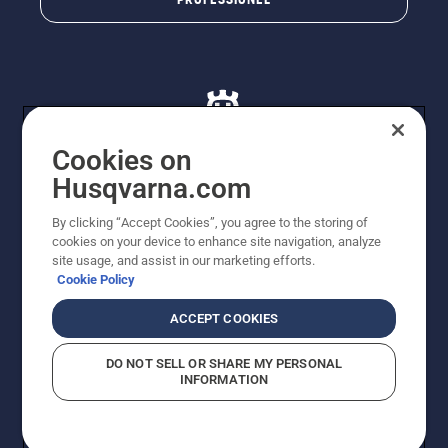
Cookies on
Husqvarna.com
© Husqvarna AB (publ). Alle rettigheder forbeholdes. De
By clicking “Accept Cookies”, you agree to the storing of
viste priser er vejledende udsalgspriser. Der tages
cookies on your device to enhance site navigation, analyze
forbehold for stave- og trykfejl samt prisændringer. Vi
site usage, and assist in our marketing efforts.
stræber efter at have så nøjagtige oplysningerne på
Cookie Policy
dette websted som muligt. Alle anførte priser er
vejledende udsalgspriser (inkl. moms), medmindre
ACCEPT COOKIES
produktet kan købes direkte.
Cookiepolitik
Anvendelsesvilkår
DO NOT SELL OR SHARE MY PERSONAL
Bekendtgørelse vedr. beskyttelse af personlige oplysninger
INFORMATION
Imprint
Rapporter formodede overtrædelser