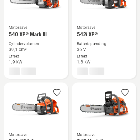
Motorsave
Motorsave
Se
Se
540 XP® Mark III
542i XP®
flere
flere
Cylindervolumen
Batterispænding
detaljer
detaljer
39,1 cm³
36 V
om
om
Effekt
Effekt
540 XP®
542i
1,9 kW
1,8 kW
Mark
XP®
III
Motorsave
Motorsave
Se
Se