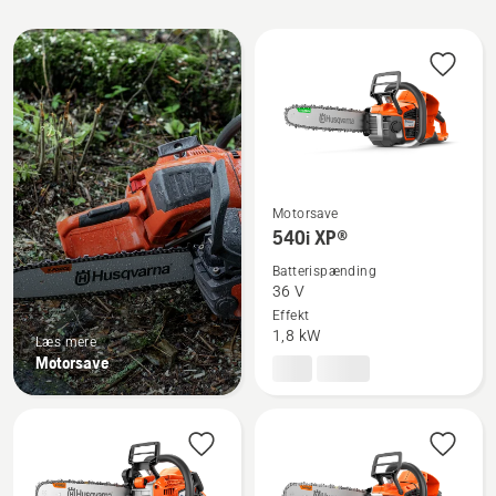
Alle
produkter
Motorsave
Se
540i XP®
flere
Batterispænding
detaljer
36 V
om
Effekt
540i
1,8 kW
Læs mere
XP®
Motorsave