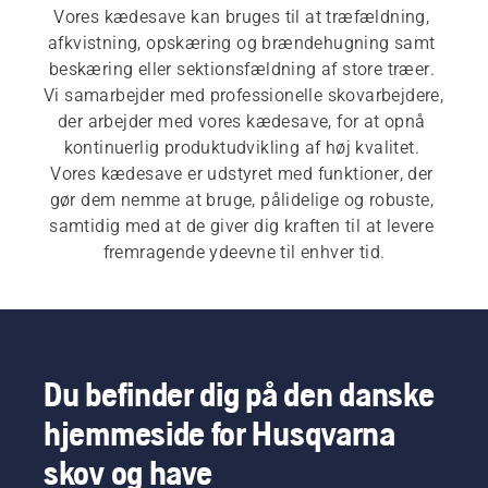
Vores kædesave kan bruges til at træfældning, 
afkvistning, opskæring og brændehugning samt 
beskæring eller sektionsfældning af store træer. 
Vi samarbejder med professionelle skovarbejdere, 
der arbejder med vores kædesave, for at opnå 
kontinuerlig produktudvikling af høj kvalitet. 
Vores kædesave er udstyret med funktioner, der 
gør dem nemme at bruge, pålidelige og robuste, 
samtidig med at de giver dig kraften til at levere 
fremragende ydeevne til enhver tid.
For både vores 
elektriske og batteridrevne 
kædesave
  og 
benzindrevne kædesave
  er en 
hurtig og nem start af arbejdet afgørende. 
Kædesavene starter med et tryk på en knap eller 
Du befinder dig på den danske
et let træk i en snor, for at passe til kundens 
hjemmeside for Husqvarna
behov.  Vores brede udvalg omfatter også vores 
professionelle kædesave
 og 
kædesave til 
skov og have
skovarbejdere
.