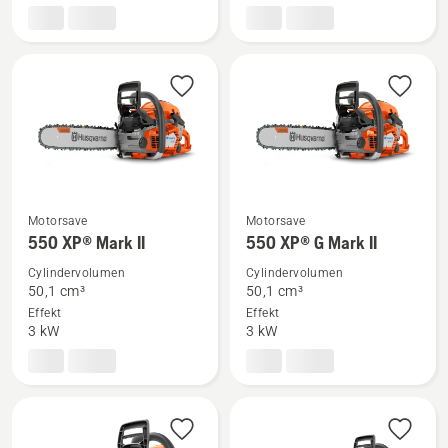
XP®
XP®
G
Motorsave
Motorsave
Se
Se
550 XP® Mark II
550 XP® G Mark II
flere
flere
Cylindervolumen
Cylindervolumen
detaljer
detaljer
50,1 cm³
50,1 cm³
om
om
Effekt
Effekt
550 XP®
550 XP®
3 kW
3 kW
Mark
G
II
Mark
II