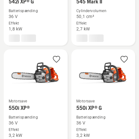
542i XP® G
545 Mark II
flere
flere
Batterispænding
Cylindervolumen
detaljer
detaljer
36 V
50,1 cm³
om
om
Effekt
Effekt
542i
545
1,8 kW
2,7 kW
XP®
Mark
G
II
Motorsave
Motorsave
Se
Se
550i XP®
550i XP® G
flere
flere
Batterispænding
Batterispænding
detaljer
detaljer
36 V
36 V
om
om
Effekt
Effekt
550i
550i
3,2 kW
3,2 kW