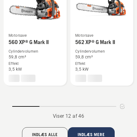
Motorsave
Motorsave
Se
Se
560 XP® G Mark II
562 XP® G Mark II
flere
flere
Cylindervolumen
Cylindervolumen
detaljer
detaljer
59,8 cm³
59,8 cm³
om
om
Effekt
Effekt
560 XP®
562 XP®
3,5 kW
3,5 kW
G
G
Mark
Mark
II
II
Viser 12 af 46
INDLÆS ALLE
INDLÆS MERE