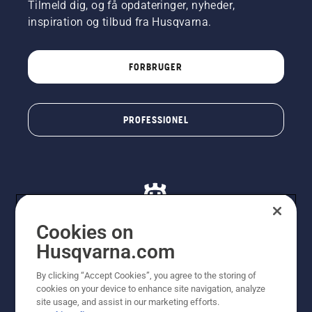
Tilmeld dig, og få opdateringer, nyheder,
inspiration og tilbud fra Husqvarna.
FORBRUGER
PROFESSIONEL
Cookies on
Husqvarna.com
© Husqvarna AB (publ). Alle rettigheder forbeholdes. De
By clicking “Accept Cookies”, you agree to the storing of
viste priser er vejledende udsalgspriser. Der tages
cookies on your device to enhance site navigation, analyze
forbehold for stave- og trykfejl samt prisændringer. Vi
site usage, and assist in our marketing efforts.
stræber efter at have så nøjagtige oplysningerne på