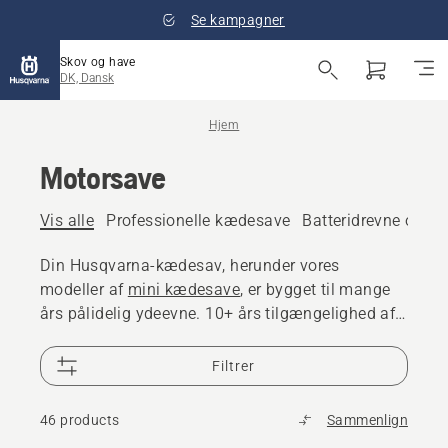
Se kampagner
Skov og have
DK, Dansk
Hjem
Motorsave
Vis alle
Professionelle kædesave
Batteridrevne og el
Din Husqvarna-kædesav, herunder vores
modeller af
mini kædesave
, er bygget til mange
års pålidelig ydeevne. 10+ års tilgængelighed af
reservedele til kædesav og 25.000 forhandlere
over hele verden er der, hvis du har brug for hjælp
Filtrer
46 products
Sammenlign