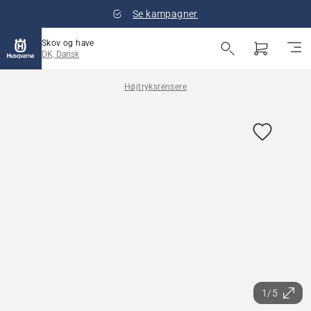
Se kampagner
Skov og have
DK, Dansk
Højtryksrensere
1/5