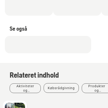
Se også
Relateret indhold
Aktiviteter
Produkter
Købsrådgivning
og
og
begivenheder
innovationer