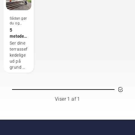
Sådan gør
du og
vejledninger
5
metoder
til
Ser dine
effektiv
terrassefliser
rengøring
kedelige
af
ud på
terrassefliser
grund af
mos,
alger og
lav? Vi
har
fundet
Viser 1 af 1
fem
måder til
at gøre
dem
pæne
igen: