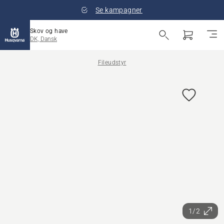
Se kampagner
Skov og have
DK, Dansk
Fileudstyr
1/2