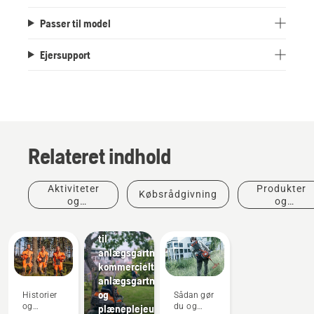
Passer til model
Ejersupport
Relateret indhold
Aktiviteter
Produkter
Købsrådgivning
og
og
Anlægsgartnere
begivenheder
innovationer
Værktøj
til
anlægsgartneri,
kommercielt
anlægsgartnerudstyr
og
Historier
Sådan gør
og
du og
plæneplejeudstyr