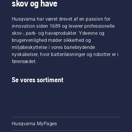
skov og have
Og de er
at opnå
vores
et
mest
hurtigere
Husqvarna har været drevet af en passion for
krævende
og mere
brugere.
innovation siden 1689 og leverer professionelle
effektivt
snit. Se
skov-, park- og haveprodukter. Ydeevne og
denne
brugervenlighed møder sikkerhed og
korte
miljøbeskyttelse i vores banebrydende
video
nyskabelser, hvor batteriløsninger og robotter er i
om,
førersædet.
hvordan
du
skærper
Se vores sortiment
og
vedligeholder
en
græsklinge.
Husqvarna MyPages