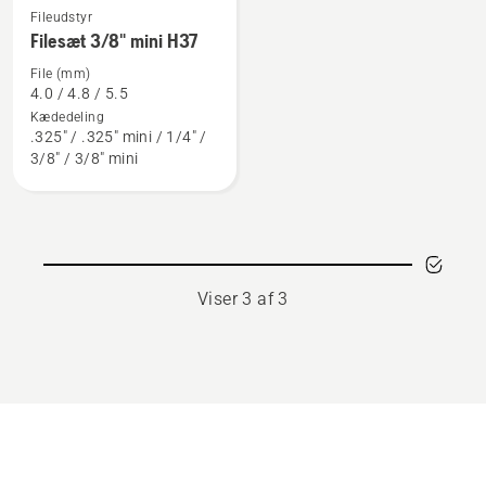
Fileudstyr
Se
Filesæt 3/8" mini H37
flere
detaljer
File (mm)
4.0 / 4.8 / 5.5
om
Kædedeling
Filesæt
.325" / .325" mini / 1/4" /
3/8"
3/8" / 3/8" mini
mini
H37
Viser 3 af 3