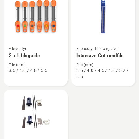
produkter
Se
Se
Fileudstyr
Fileudstyr til stangsave
flere
flere
2-i-1-fileguide
Intensive Cut rundfile
detaljer
detaljer
File (mm)
File (mm)
om
om
3.5 / 4.0 / 4.8 / 5.5
3.5 / 4.0 / 4.5 / 4.8 / 5.2 /
2-
Intensive
5.5
i-
Cut
1-
rundfile
fileguide