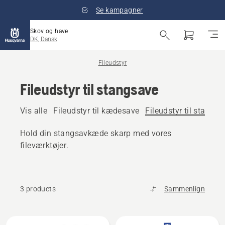
Se kampagner
Skov og have
DK, Dansk
Fileudstyr
Fileudstyr til stangsave
Vis alle
Fileudstyr til kædesave
Fileudstyr til stangsa
Hold din stangsavkæde skarp med vores
fileværktøjer.
3 products
Sammenlign
Alle