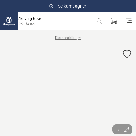
Se kampagner
Skov og have
DK, Dansk
Diamantklinger
1/1