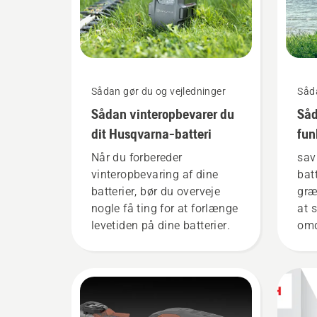
Sådan gør du og vejledninger
Såda
Sådan vinteropbevarer du
Såd
dit Husqvarna-batteri
fun
bat
Når du forbereder
sav
vinteropbevaring af dine
bat
batterier, bør du overveje
græ
nogle få ting for at forlænge
at 
levetiden på dine batterier.
omd
men
bru
bat
skæ
blo