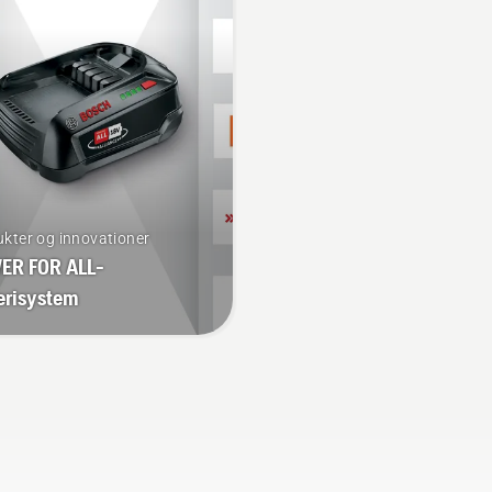
 batteridrevne trimmer
så du kan arbejde længe
 at slå savE-funktionen til
uden afbrydelser.
ra.
kter og innovationer
ER FOR ALL-
erisystem