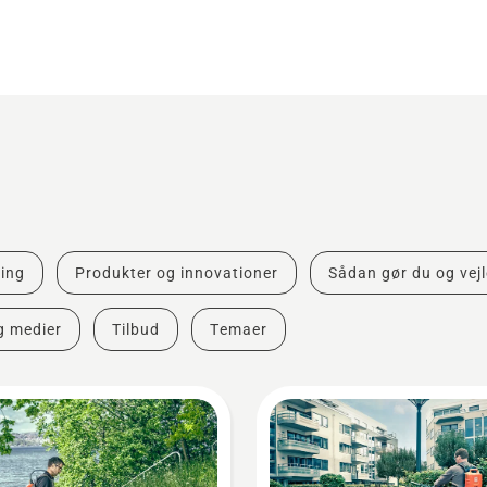
ing
Produkter og innovationer
Sådan gør du og vej
g medier
Tilbud
Temaer