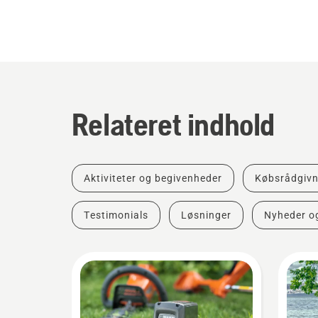
Relateret indhold
Aktiviteter og begivenheder
Købsrådgivn
Testimonials
Løsninger
Nyheder o