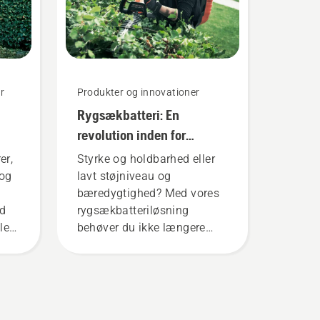
r
Produkter og innovationer
Rygsækbatteri: En
revolution inden for
t
håndholdte, batteridrevne
er,
Styrke og holdbarhed eller
værktøjer
 og
lavt støjniveau og
bæredygtighed? Med vores
d
rygsækbatteriløsning
le
behøver du ikke længere
kt
vælge. "Dette bringer vores
produktsortiment inden for
batterier op på et helt nyt
niveau", siger Johan
t,
Svennung, produktchef for