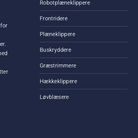
Robotplæneklippere
Frontridere
for
Plæneklippere
er.
Buskryddere
hed
Græstrimmere
tter
Hækkeklippere
Løvblæsere