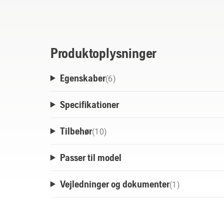
blandt andre enheder med et Husqvarna BL
Takket være sin tovejsfunktionalitet kan 
BLi-X 36V-batteri via en USB-C PD-kompati
robuste design gør denne adapter til en nyt
Produktoplysninger
En del af det fleksible Husqvarna BLi-X 3
Egenskaber
og -kabel medfølger ikke.
(
6
)
Specifikationer
Tilbehør
(
10
)
Passer til model
Vejledninger og dokumenter
(
1
)