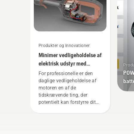
den
for
og f
Produkter og innovationer
Minimer vedligeholdelse af
elektrisk udstyr med
Produ
batteridrevet værktøj
POW
For professionelle er den
batt
daglige vedligeholdelse af
motoren en af de
tidskrævende ting, der
potentielt kan forstyrre dit
arbejde. Med batteridrevne
produkter reduceres
besværet betydeligt.