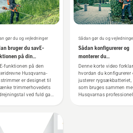
n gør du og vejledninger
Sådan gør du og vejledninge
an bruger du savE-
Sådan konfigurerer og
ktionen på din
monterer du
teridrevne græstrimmer
rygsækbatteriet korrek
E-funktionen på den
Denne korte video forklar
teridrevne Husqvarna-
hvordan du konfigurerer
strimmer er designet til
justerer rygsækbatteriet,
sænke trimmerhovedets
som bruges sammen me
rejningstal ved fuld gas,
Husqvarnas professionel
s momentet holdes, så
batteriprodukter. Et korre
geren kan bevare
monteret rygsækbatteri
terilevetid, mens der
sikrer en mere behagelig
res let græs. Du skal
pasform og reducerer
t trykke på én knap på
træthed, når du bruger de