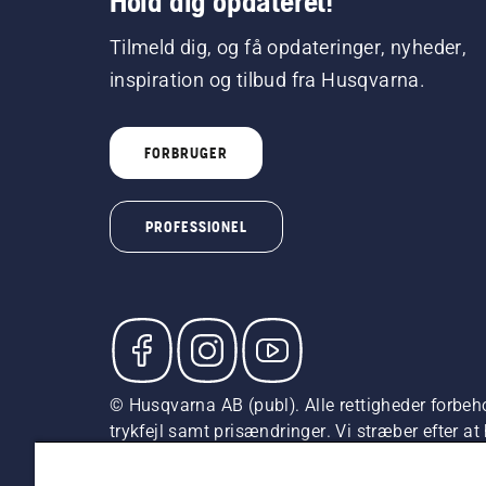
Hold dig opdateret!
Tilmeld dig, og få opdateringer, nyheder,
inspiration og tilbud fra Husqvarna.
FORBRUGER
PROFESSIONEL
© Husqvarna AB (publ). Alle rettigheder forbeho
trykfejl samt prisændringer. Vi stræber efter a
vejledende udsalgspriser (inkl. moms), medmin
Cookiepolitik
Anvendelsesvilkår
Bekendtgørelse vedr.