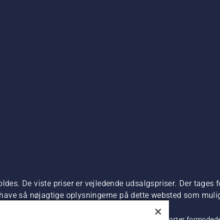
ldes. De viste priser er vejledende udsalgspriser. Der tages f
t have så nøjagtige oplysningerne på dette websted som muligt.
dre produktet kan købes direkte.
 beskyttelse af personlige oplysninger
Imprint
Rapporter formodede