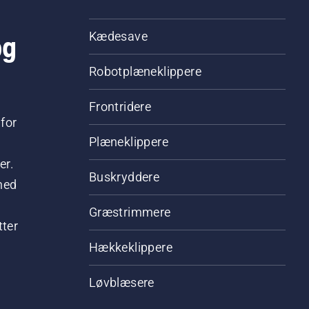
og
Kædesave
Robotplæneklippere
Frontridere
for
Plæneklippere
er.
Buskryddere
hed
Græstrimmere
tter
Hækkeklippere
Løvblæsere