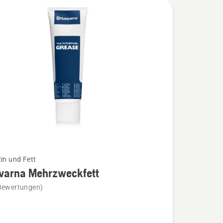
zin und Fett
varna Mehrzweckfett
Bewertungen)
na
ckfett