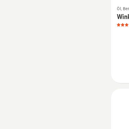
Mehr
Öl, Be
Details
Wink
zu
Winkelg
anzeige
Produk
5
von
5