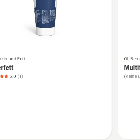
Mehr
nzin und Fett
Öl, Ben
Details
rfett
Multi
zu
5.0
(1)
(Keine 
tt
Multifun
n,
anzeige
tbewertung