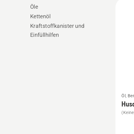
Alle
Öle
Produ
Kettenöl
Kraftstoffkanister und
Einfüllhilfen
Mehr
Öl, Be
Details
Husq
zu
(Kein
Husqva
Active