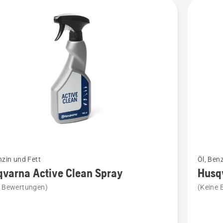
kte
Mehr
nzin und Fett
Öl, Ben
Details
varna Active Clean Spray
Husq
zu
e Bewertungen)
(Keine 
rna
Husqvar
Mehrzwe