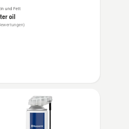
zin und Fett
lter oil
Bewertungen)
n