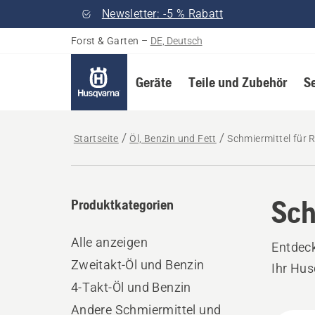
Newsletter: -5 % Rabatt
Forst & Garten
–
DE, Deutsch
Geräte
Teile und Zubehör
S
Startseite
Öl, Benzin und Fett
Schmiermittel für
Sch
Produktkategorien
Alle anzeigen
Entdeck
Zweitakt-Öl und Benzin
Ihr Hus
4-Takt-Öl und Benzin
Andere Schmiermittel und