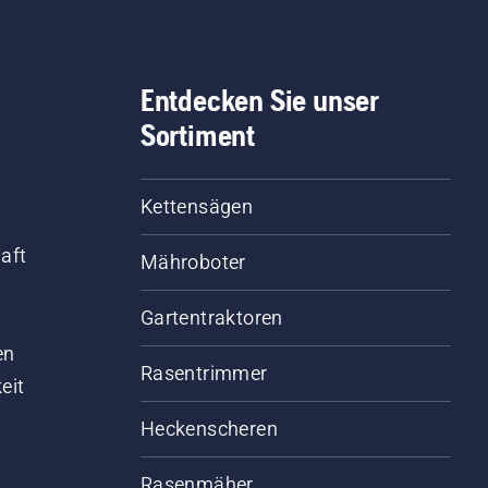
Entdecken Sie unser
Sortiment
Kettensägen
aft
Mähroboter
Gartentraktoren
d
en
Rasentrimmer
eit
Heckenscheren
Rasenmäher