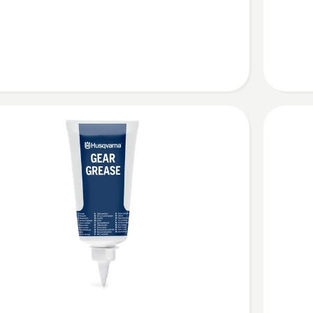
anzeige
en