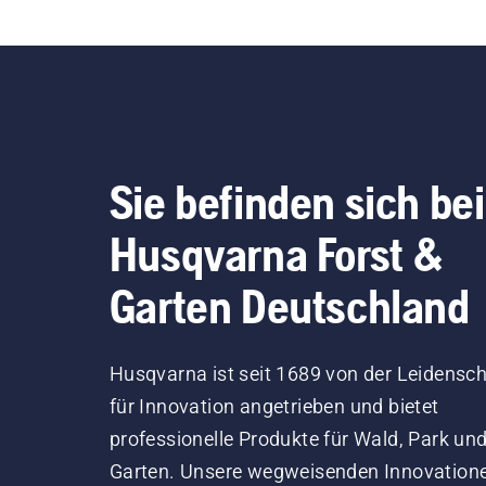
können, ob das
wir
Kettenschmiersystem
Bot
korrekt funktioniert. Prüfen
und
Sie zuerst den Ölstand.
Anr
Starten Sie Ihre Motorsäge
der
und stellen Sie sicher, dass
unse
die Kettenbremse
bri
Sie befinden sich bei
ausgeschaltet ist. Erhöhen
pro
Sie die Drehzahl des
Erf
Husqvarna Forst &
Motorsägenmotors ein paar
Geb
Zentimeter vom Stamm
Gar
Garten Deutschland
eines Baumes entfernt. Öl
ihn
am Stamm zeigt an, dass
an 
das Schmiersystem
Mei
Husqvarna ist seit 1689 von der Leidensch
funktioniert.
Wal
für Innovation angetrieben und bietet
Baum
professionelle Produkte für Wald, Park un
tei
für
Garten. Unsere wegweisenden Innovation