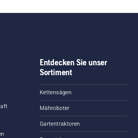
 sehr eng mit unseren
schaftern zusammen
 berücksichtigen ihre
egungen und Ideen bei
 Weiterentwicklung
rer Produkte. Zudem
ngen sie einen reichen
fessionellen
Entdecken Sie unser
ahrungsschatz auf den
Sortiment
ieten Forst-, Park- oder
tenpflege mit. Viele von
en nehmen regelmäßig
Kettensägen
internationalen
sterschaften für
aft
Mähroboter
darbeiter, Schnitzer oder
kletterer teil. Sie alle
Gartentraktoren
d
len unsere Leidenschaft
 die Natur und für
en