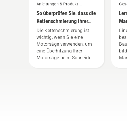
Anleitungen & Produkt-
Gesc
Leitfäden
So überprüfen Sie, dass die
Ler
Kettenschmierung Ihrer
Mar
Motorsäge funktioniert
Die Kettenschmierung ist
Ein
wichtig, wenn Sie eine
bes
Motorsäge verwenden, um
Bau
eine Überhitzung Ihrer
bil
Motorsäge beim Schneiden
Mar
zu verhindern und
Dur
sicherzustellen, dass sie
Fac
sich reibungsfrei um die
aus
Schiene bewegt. Dies
uns
verlängert die Lebensdauer
sin
von Schiene und Kette.
ans
Befolgen Sie die
Jed
Anweisungen in diesem
Tea
kurzen Video, um zu
Erf
erfahren, wie Sie überprüfen
Pro