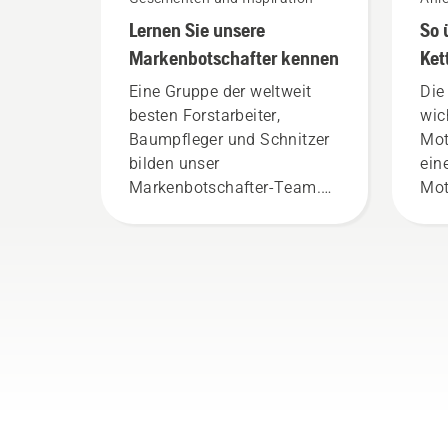
Leit
Lernen Sie unsere
So 
Markenbotschafter kennen
Ket
Mot
Eine Gruppe der weltweit
Die
besten Forstarbeiter,
wic
Baumpfleger und Schnitzer
Mot
bilden unser
ein
Markenbotschafter-Team.
Mot
Durch ihr umfassendes
zu 
Fachwissen sind sie
sic
ausgezeichnete Botschafter
sic
unserer Marke, gleichzeitig
Sch
sind sie aber auch unsere
ver
anspruchsvollsten Kunden.
von
Jedes Mitglied unseres
Bef
Teams hat langjährige
Anw
Erfahrung mit unseren
kur
Produkten. Deshalb arbeiten
erf