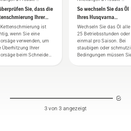
fäden
Leitfäden
überprüfen Sie, dass die
So wechseln Sie das Öl
tenschmierung Ihrer
Ihres Husqvarna
orsäge funktioniert
Rasenmähers
 Kettenschmierung ist
Wechseln Sie das Öl alle
htig, wenn Sie eine
25 Betriebsstunden oder
orsäge verwenden, um
einmal pro Saison. Bei
e Überhitzung Ihrer
staubigen oder schmutz
orsäge beim Schneiden
Bedingungen müssen Si
verhindern und
das Öl ggf. öfter wechsel
herzustellen, dass sie
Es gibt zwei Möglichkeit
h reibungsfrei um die
das Öl abzulassen. Beid
iene bewegt. Dies
Methoden werden in die
längert die Lebensdauer
Video gezeigt.
 Schiene und Kette.
olgen Sie die
3 von 3 angezeigt
eisungen in diesem
zen Video, um zu
ahren, wie Sie überprüfen