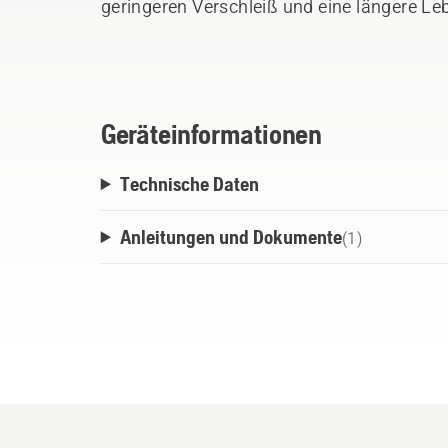
geringeren Verschleiß und eine längere Le
wasserbeständig und sehr korrosions- un
gewährleistet eine hervorragende Leistu
Druck.
Geräteinformationen
Technische Daten
Anleitungen und Dokumente
(
1
)