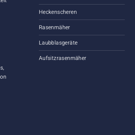
eit
Heckenscheren
Rasenmäher
Laubblasgeräte
Aufsitzrasenmäher
s,
von