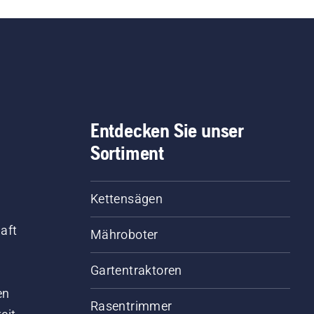
nen, ob das
tenschmiersystem
rekt funktioniert. Prüfen
 zuerst den Ölstand.
rten Sie Ihre Motorsäge
 stellen Sie sicher, dass
 Kettenbremse
geschaltet ist. Erhöhen
Entdecken Sie unser
 die Drehzahl des
Sortiment
orsägenmotors ein paar
timeter vom Stamm
es Baumes entfernt. Öl
Kettensägen
Stamm zeigt an, dass
 Schmiersystem
aft
Mähroboter
tioniert.
Gartentraktoren
d
en
Rasentrimmer