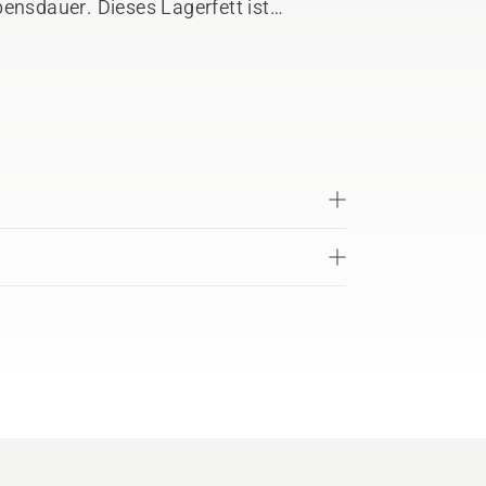
bensdauer. Dieses Lagerfett ist
d oxidationsbeständig und
ng bei hohen Temperaturen und hohem