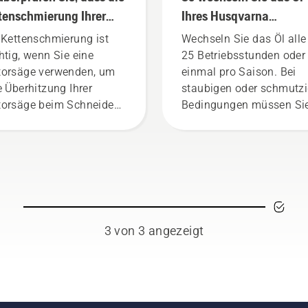
tenschmierung Ihrer
Ihres Husqvarna
orsäge funktioniert
Rasenmähers
 Kettenschmierung ist
Wechseln Sie das Öl alle
htig, wenn Sie eine
25 Betriebsstunden oder
orsäge verwenden, um
einmal pro Saison. Bei
e Überhitzung Ihrer
staubigen oder schmutz
orsäge beim Schneiden
Bedingungen müssen Si
verhindern und
das Öl ggf. öfter wechsel
herzustellen, dass sie
Es gibt zwei Möglichkeit
h reibungsfrei um die
das Öl abzulassen. Beid
iene bewegt. Dies
Methoden werden in die
längert die Lebensdauer
Video gezeigt.
 Schiene und Kette.
olgen Sie die
3 von 3 angezeigt
eisungen in diesem
zen Video, um zu
ahren, wie Sie überprüfen
nen, ob das
tenschmiersystem