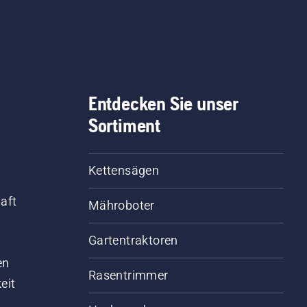
rekt funktioniert. Prüfen
 zuerst den Ölstand.
rten Sie Ihre Motorsäge
 stellen Sie sicher, dass
 Kettenbremse
geschaltet ist. Erhöhen
Entdecken Sie unser
 die Drehzahl des
Sortiment
orsägenmotors ein paar
timeter vom Stamm
es Baumes entfernt. Öl
Kettensägen
Stamm zeigt an, dass
 Schmiersystem
aft
Mähroboter
tioniert.
Gartentraktoren
d
en
Rasentrimmer
eit