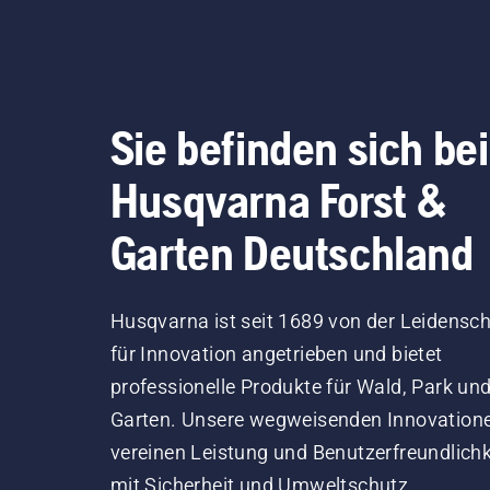
und berücksichtigen ihre
kor
Anregungen und Ideen bei
Sie
der Weiterentwicklung
Sta
unserer Produkte. Zudem
und
bringen sie einen reichen
die
Sie befinden sich bei
professionellen
aus
Erfahrungsschatz auf den
Sie
Husqvarna Forst &
Gebieten Forst-, Park- oder
Mot
Gartenpflege mit. Viele von
Zen
Garten Deutschland
ihnen nehmen regelmäßig
ein
an internationalen
am 
Meisterschaften für
das
Husqvarna ist seit 1689 von der Leidensch
Waldarbeiter, Schnitzer oder
funk
für Innovation angetrieben und bietet
Baumkletterer teil. Sie alle
professionelle Produkte für Wald, Park un
teilen unsere Leidenschaft
für die Natur und für
Garten. Unsere wegweisenden Innovation
Husqvarna. Lassen Sie sich
vereinen Leistung und Benutzerfreundlichk
von unserem Team
mit Sicherheit und Umweltschutz.