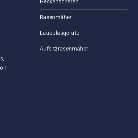
Heckenscheren
Rasenmäher
Laubblasgeräte
Aufsitzrasenmäher
s,
von