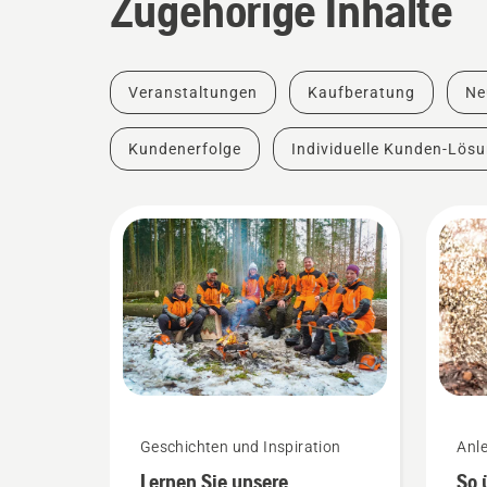
Zugehörige Inhalte
Veranstaltungen
Kaufberatung
Ne
Kundenerfolge
Individuelle Kunden-Lös
Geschichten und Inspiration
Anle
Leit
Lernen Sie unsere
So 