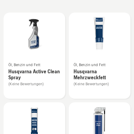
Alle
Produkte
Mehr
Mehr
Öl, Benzin und Fett
Öl, Benzin und Fett
Details
Details
Husqvarna Active Clean
Husqvarna
zu
zu
Spray
Mehrzweckfett
Husqvarna
Husqvarna
(Keine Bewertungen)
(Keine Bewertungen)
Active
Mehrzweckfett
Clean
anzeigen
Spray
anzeigen