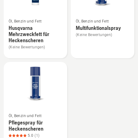
Mehr
Mehr
Öl, Benzin und Fett
Öl, Benzin und Fett
Details
Details
Husqvarna
Multifunktionalspray
zu
zu
Mehrzweckfett für
(Keine Bewertungen)
Husqvarna
Multifunktionalspray
Heckenscheren
Mehrzweckfett
anzeigen
(Keine Bewertungen)
für
Heckenscheren
anzeigen
Mehr
Öl, Benzin und Fett
Details
Pflegespray für
zu
Heckenscheren
Pflegespray
5.0
(1)