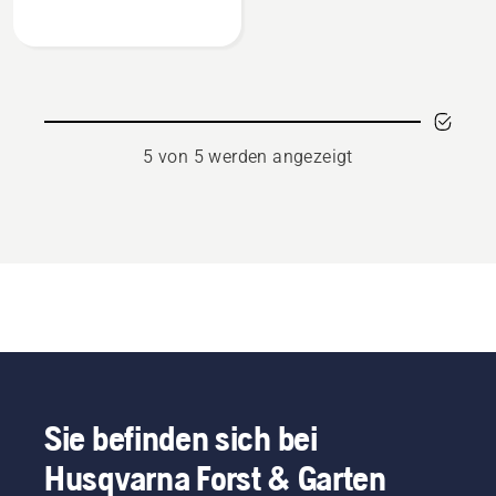
für
Heckenscheren
anzeigen,
Produktbewertung
5
von
5 von 5 werden angezeigt
5
Sie befinden sich bei
Husqvarna Forst & Garten