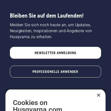
Forst-,
ist.
Park-
Erhöhen
oder
Sie die
Bleiben Sie auf dem Laufenden!
Gartenpflege
Drehzahl
mit. Viele
des
Melden Sie sich noch heute an, um Updates,
von
Motorsägenmotors
Neuigkeiten, Inspirationen und Angebote von
ihnen
ein paar
nehmen
Zentimeter
Husqvarna zu erhalten.
regelmäßig
vom
an
Stamm
internationalen
eines
NEWSLETTER ANMELDUNG
Meisterschaften
Baumes
für
entfernt.
Waldarbeiter,
Öl am
Schnitzer
Stamm
PROFESSIONELLE ANWENDER
oder
zeigt an,
Baumkletterer
dass das
teil. Sie
Schmiersystem
alle
funktioniert.
teilen
unsere
Cookies on
Leidenschaft
Husqvarna.com
für die