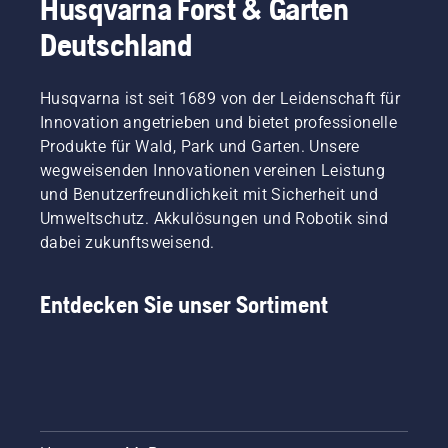
Husqvarna Forst & Garten
Botschafter
dass sie
Es gibt
unserer
sich
zwei
Deutschland
Marke,
reibungsfrei
Möglichkeiten,
gleichzeitig
um die
das Öl
sind sie
Schiene
abzulassen.
Husqvarna ist seit 1689 von der Leidenschaft für
aber
bewegt.
Beide
auch
Innovation angetrieben und bietet professionelle
Dies
Methoden
unsere
verlängert
werden
Produkte für Wald, Park und Garten. Unsere
anspruchsvollsten
die
in
wegweisenden Innovationen vereinen Leistung
Kunden.
Lebensdauer
diesem
und Benutzerfreundlichkeit mit Sicherheit und
Jedes
von
Video
Umweltschutz. Akkulösungen und Robotik sind
Mitglied
Schiene
gezeigt.
unseres
dabei zukunftsweisend.
und
Teams
Kette.
hat
Befolgen
Entdecken Sie unser Sortiment
langjährige
Sie die
Erfahrung
Anweisungen
mit
in
unseren
diesem
Produkten.
kurzen
Deshalb
Video,
arbeiten
um zu
wir sehr
erfahren,