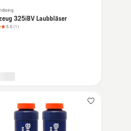
ndising
lzeug 325iBV Laubbläser
5.0
(1)
g
ser
,
bewertung