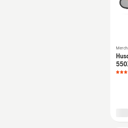
Mehr
Merch
Details
Hus
zu
550
Husqva
Spielze
Ketten
550XP
anzeige
Produk
4.2
von