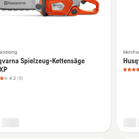
Mehr
andising
Mercha
Details
qvarna Spielzeug-Kettensäge
Husq
zu
XP
rna
Husqvar
4.2
(5)
ug-
Spielzeu
säge
Heckens
anzeigen
n,
Produkt
tbewertung
4
von
5