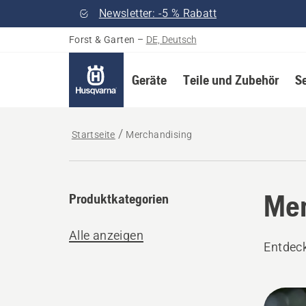
Newsletter: -5 % Rabatt
Forst & Garten
–
DE, Deutsch
Geräte
Teile und Zubehör
S
Startseite
Merchandising
Mer
Produktkategorien
Alle anzeigen
Entdec
Alle