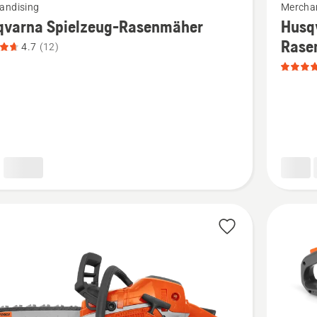
andising
Mercha
Details
qvarna Spielzeug-Rasenmäher
Husq
zu
Rase
4.7
(12)
rna
Husqvar
ug-
Spielzeu
mäher
Akku
n,
Rasenm
tbewertung
347iVX
mit
Seifenbl
anzeigen
Produkt
4.7
von
5