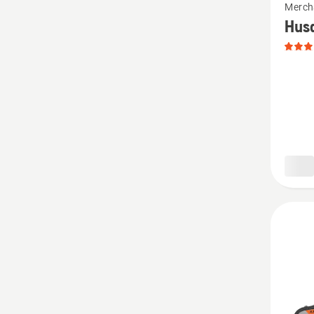
Merch
Details
Hus
zu
Husqva
Spielze
Rasen
anzeige
Produk
4.7
von
5