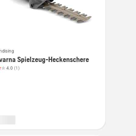
ndising
varna Spielzeug-Heckenschere
4.0
(1)
na
g-
chere
,
bewertung