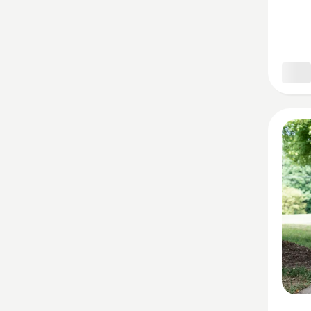
Trimme
anzeige
Produk
4.5
von
5