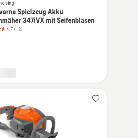
ndising
varna Spielzeug Akku
nmäher 347iVX mit Seifenblasen
na
4.7
(12)
g
äher
asen
,
bewertung