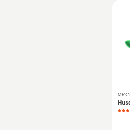
5
Mehr
Merch
Details
Hus
zu
Husqva
Spielze