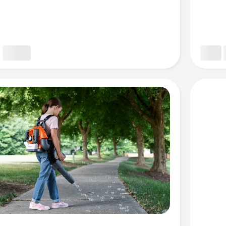
r
Trimmer
n,
anzeigen
tbewertung
Produkt
4
von
5