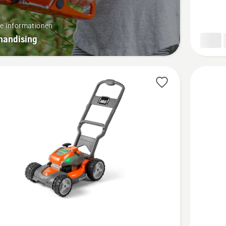
Produkt
4.3
re Informationen
von
handising
5
Mehr