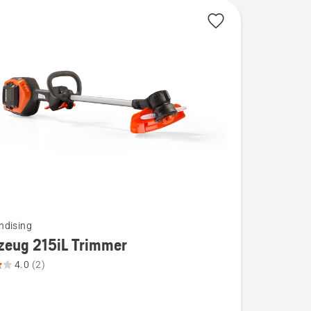
ndising
zeug 215iL Trimmer
4.0
(2)
g