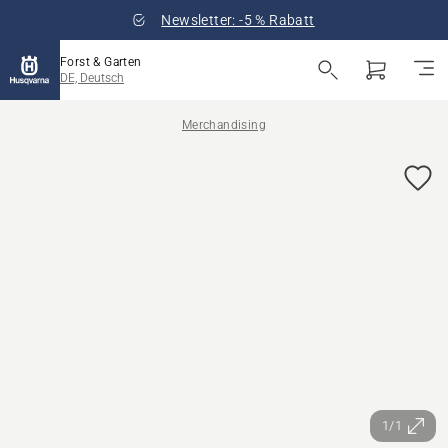
Newsletter: -5 % Rabatt
Forst & Garten
DE, Deutsch
Merchandising
1/1