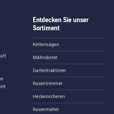
Entdecken Sie unser
Sortiment
Kettensägen
aft
Mähroboter
Gartentraktoren
d
en
Rasentrimmer
eit
Heckenscheren
Rasenmäher