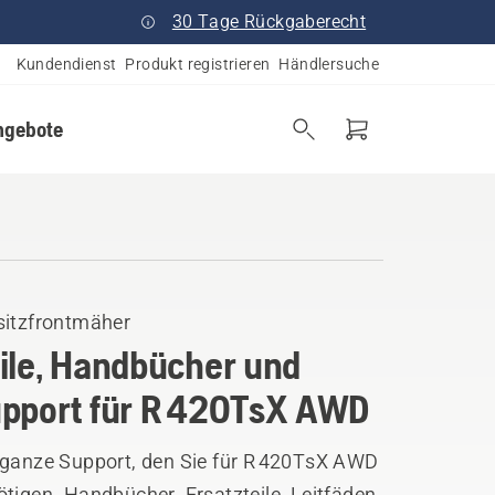
30 Tage Rückgaberecht
Kundendienst
Produkt registrieren
Händlersuche
ngebote
sitzfrontmäher
ile, Handbücher und
pport für R 420TsX AWD
 ganze Support, den Sie für R 420TsX AWD
tigen. Handbücher, Ersatzteile, Leitfäden,