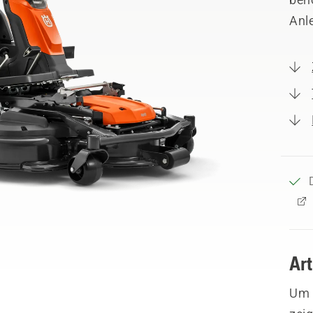
Anl
Ar
Um I