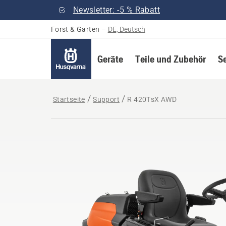
Newsletter: -5 % Rabatt
Forst & Garten
–
DE, Deutsch
Geräte
Teile und Zubehör
S
Startseite
Support
R 420TsX AWD