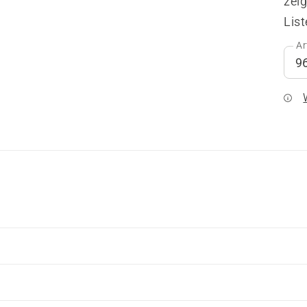
zeig
List
Ar