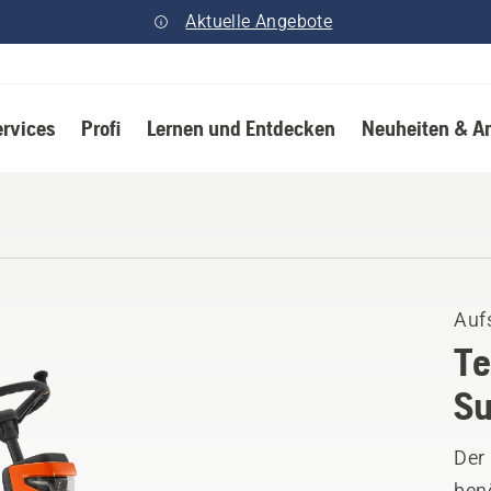
Aktuelle Angebote
ervices
Profi
Lernen und Entdecken
Neuheiten & A
Auf
Te
Su
Der
benö