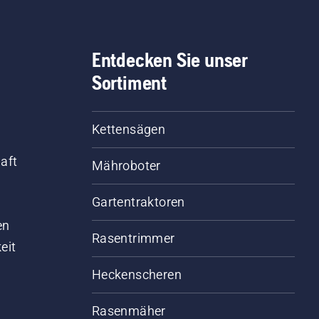
Entdecken Sie unser
Sortiment
Kettensägen
aft
Mähroboter
Gartentraktoren
d
en
Rasentrimmer
eit
Heckenscheren
Rasenmäher