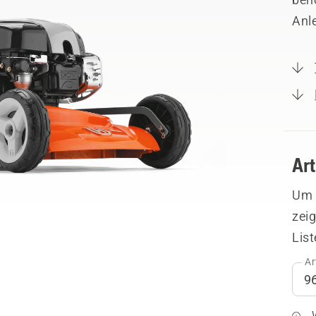
Anl
Ar
Um I
zeig
List
Ar