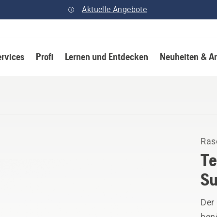
Aktuelle Angebote
ervices
Profi
Lernen und Entdecken
Neuheiten & A
Ras
Te
Su
Der
benö