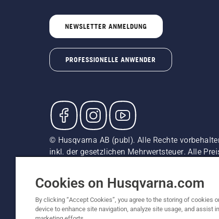
NEWSLETTER ANMELDUNG
PROFESSIONELLE ANWENDER
© Husqvarna AB (publ). Alle Rechte vorbehalte
inkl. der gesetzlichen Mehrwertsteuer. Alle Pre
direkten Kauf verfügbar.
Cookie-Richtlinie
Nutzungsbedingungen
Datenschut
Cookies on Husqvarna.com
By clicking “Accept Cookies”, you agree to the storing of cookies o
device to enhance site navigation, analyze site usage, and assist in
marketing efforts.