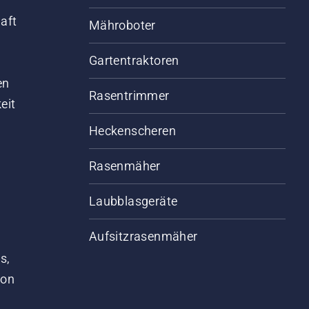
aft
Mähroboter
Gartentraktoren
d
en
Rasentrimmer
eit
Heckenscheren
Rasenmäher
Laubblasgeräte
Aufsitzrasenmäher
s,
von