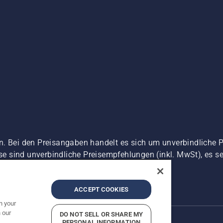
n. Bei den Preisangaben handelt es sich um unverbindliche 
ise sind unverbindliche Preisempfehlungen (inkl. MwSt), es se
zerklärung
Impressum
Vermutete Verstöße melden
ACCEPT COOKIES
n your
 our
DO NOT SELL OR SHARE MY
PERSONAL INFORMATION