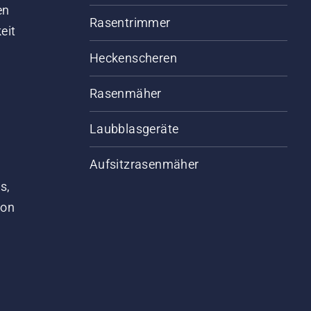
en
Rasentrimmer
eit
Heckenscheren
Rasenmäher
Laubblasgeräte
Aufsitzrasenmäher
s,
von