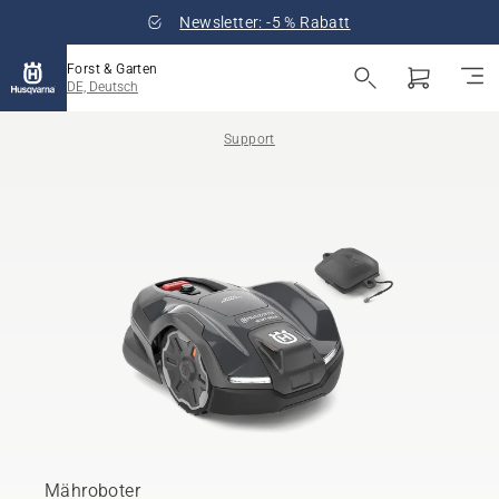
Newsletter: -5 % Rabatt
Forst & Garten
DE, Deutsch
Support
Mähroboter