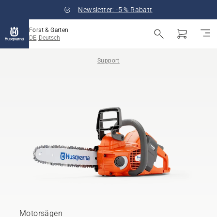
Newsletter: -5 % Rabatt
Forst & Garten
DE, Deutsch
Support
Motorsägen