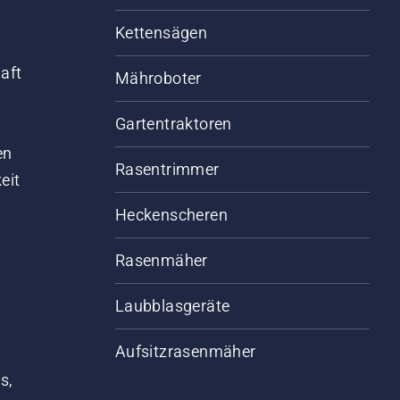
Kettensägen
aft
Mähroboter
Gartentraktoren
d
en
Rasentrimmer
eit
Heckenscheren
Rasenmäher
Laubblasgeräte
Aufsitzrasenmäher
s,