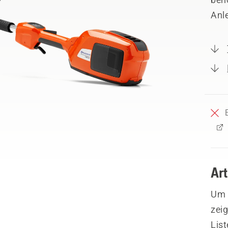
Anl
Ar
Um I
zeig
List