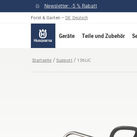
Newsletter: -5 % Rabatt
Forst & Garten
–
DE, Deutsch
Geräte
Teile und Zubehör
S
Startseite
Support
136LiC