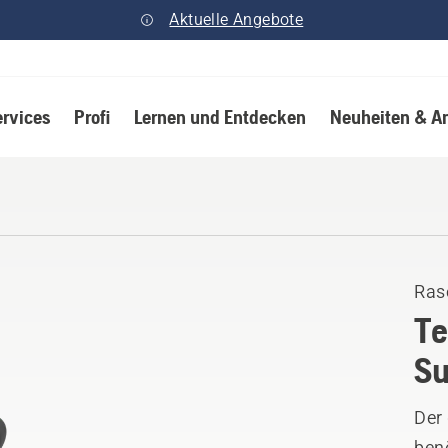
Aktuelle Angebote
ervices
Profi
Lernen und Entdecken
Neuheiten & A
Ras
Te
Su
Der
benö