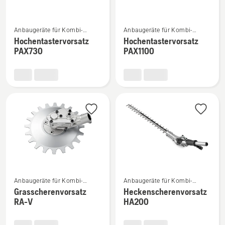
Mehr
Mehr
Anbaugeräte für Kombi-
Anbaugeräte für Kombi-
Details
Details
Trimmer und -Motorsensen
Trimmer und -Motorsensen
Hochentastervorsatz
Hochentastervorsatz
zu
zu
PAX730
PAX1100
Hochentastervorsatz
Hochentastervorsatz
PAX730
PAX1100
anzeigen
anzeigen
Mehr
Mehr
Anbaugeräte für Kombi-
Anbaugeräte für Kombi-
Details
Details
Trimmer und -Motorsensen
Trimmer und -Motorsensen
Grasscherenvorsatz
Heckenscherenvorsatz
zu
zu
RA-V
HA200
Grasscherenvorsatz
Heckenscherenvorsatz
RA-
HA200