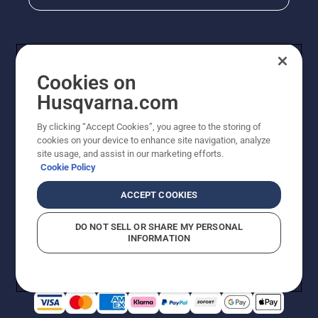
Cookies on
Husqvarna.com
By clicking “Accept Cookies”, you agree to the storing of
cookies on your device to enhance site navigation, analyze
© Husqvarna AB (publ). Alle Rechte vorbehalten. Bei
site usage, and assist in our marketing efforts.
den Preisangaben handelt es sich um unverbindliche
Cookie Policy
Preisempfehlungen in Euro inkl. der gesetzlichen
Mehrwertsteuer. Alle Preise sind unverbindliche
ACCEPT COOKIES
Preisempfehlungen (inkl. MwSt), es sei denn sie sind für
den direkten Kauf verfügbar.
DO NOT SELL OR SHARE MY PERSONAL
Cookie-Richtlinie
Nutzungsbedingungen
Datenschutzerklärung
INFORMATION
Impressum
Vermutete Verstöße melden