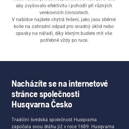
aby zvyšovalo efektivitu i pohodlí při různých 
venkovních činnostech.

V nabídce najdete chytrá řešení, jako jsou sběrné 
koše na zahradní odpad pro snadný úklid nebo 
opasky na nářadí, díky kterým budete mít vše 
potřebné vždy po ruce.
Nacházíte se na internetové
stránce společnosti
Husqvarna Česko
Tradiční švédská společnost Husqvarna
započala svou dráhu již v roce 1689. Husqvarna