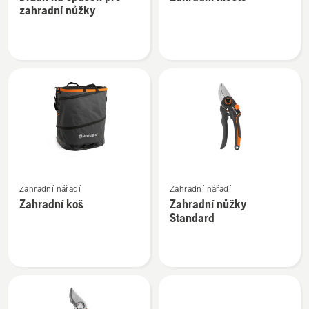
informací
informací
zahradní nůžky
o
o
Držák
Zahradní
na
kleště
opasek
pro
zahradní
nůžky
Zobrazit
Zobrazit
Zahradní nářadí
Zahradní nářadí
více
více
Zahradní koš
Zahradní nůžky
informací
informací
Standard
o
o
Zahradní
Zahradní
koš
nůžky
Standard