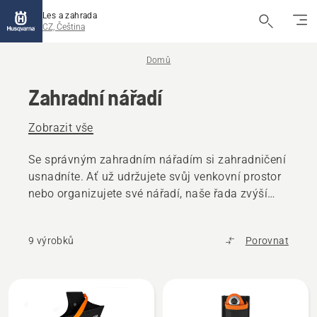
Les a zahrada
CZ, Čeština
Domů
Zahradní nářadí
Zobrazit vše
Se správným zahradním nářadím si zahradničení
usnadníte. Ať už udržujete svůj venkovní prostor
nebo organizujete své nářadí, naše řada zvýší
efektivitu, pohodlí a ovladač při každé práci.
9 výrobků
Porovnat
Všechny
výrobky