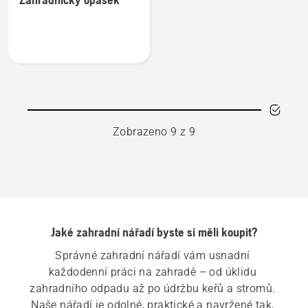
informací
o
Zahradnický
opasek
Zobrazeno 9 z 9
Jaké zahradní nářadí byste si měli koupit?
Správné zahradní nářadí vám usnadní 
každodenní práci na zahradě – od úklidu 
zahradního odpadu až po údržbu keřů a stromů. 
Naše nářadí je odolné, praktické a navržené tak, 