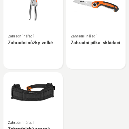
Zobrazit
Zobrazit
Zahradní nářadí
Zahradní nářadí
více
více
Zahradní nůžky velké
Zahradní pilka, skládací
informací
informací
o
o
Zahradní
Zahradní
nůžky
pilka,
velké
skládací
Zobrazit
Zahradní nářadí
více
Zahradnický opasek