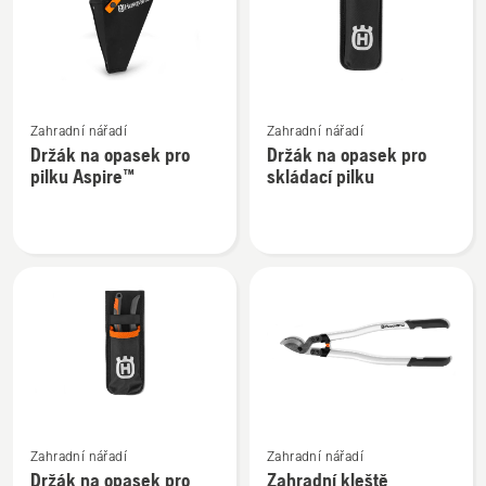
Zobrazit
Zobrazit
Zahradní nářadí
Zahradní nářadí
více
více
Držák na opasek pro
Držák na opasek pro
informací
informací
pilku Aspire™
skládací pilku
o
o
Držák
Držák
na
na
opasek
opasek
pro
pro
pilku
skládací
Aspire™
pilku
Zobrazit
Zobrazit
Zahradní nářadí
Zahradní nářadí
více
více
Držák na opasek pro
Zahradní kleště