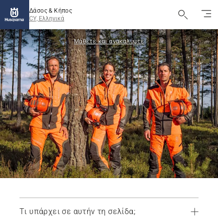
Δάσος & Κήπος
CY, Ελληνικά
Μάθετε και ανακαλύψτε
Τι υπάρχει σε αυτήν τη σελίδα;