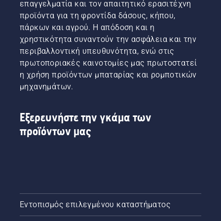
μπορείτε
επαγγελματία και τον απαιτητικό ερασιτέχνη
να
προϊόντα για τη φροντίδα δάσους, κήπου,
ελέγξετε
πάρκων και αγρού. Η απόδοση και η
ότι το
χρηστικότητα συναντούν την ασφάλεια και την
σύστημα
περιβαλλοντική υπευθυνότητα, ενώ στις
λίπανσης
αλυσίδας
πρωτοποριακές καινοτομίες μας πρωτοστατεί
του
η χρήση προϊόντων μπαταρίας και ρομποτικών
αλυσοπρίονού
μηχανημάτων.
σας
λειτουργεί
σωστά.
Εξερευνήστε την γκάμα των
Πρώτα,
προϊόντων μας
ελέγξτε
τη
στάθμη
λαδιού.
Εκκινήστε
το
αλυσοπρίονο
και
Εντοπισμός επιλεγμένου καταστήματος
διασφαλίστε
ότι το