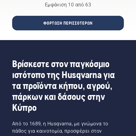
κατάλληλες
φτάσουν
λάμα
Εμφάνιση 10 από 63
τεχνικές
στη
χωρίς
εργασίας.
στρώση
τριβή.
Όχι μόνο
προστασίας
Αυτό
ΦΌΡΤΩΣΗ ΠΕΡΙΣΣΌΤΕΡΩΝ
για τη
και να
παρατείνει
δημιουργία
μειώσουν
τη
ενός
τη
διάρκεια
ασφαλούς
λειτουργία
ζωής
περιβάλλοντος
της.
της
εργασίας,
λάμας
Βρίσκεστε στον παγκόσμιο
αλλά και
και της
για
αλυσίδας.
ιστότοπο της Husqvarna για
μεγαλύτερη
Ακολουθήστε
αποτελεσματικότητα
τις
τα προϊόντα κήπου, αγρού,
κατά την
οδηγίες
πάρκων και δάσους στην
εργασία.
σε αυτό
το
Κύπρο
σύντομο
βίντεο
για να
Από το 1689, η Husqvarna, με γνώμονα το
μάθετε
πάθος για καινοτομία, προσφέρει στον
πώς