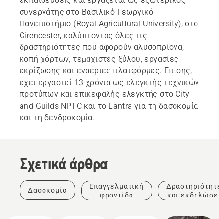
εκπαιδεύσεις και εργάζεται ως εξωτερικός
συνεργάτης στο Βασιλικό Γεωργικό
Πανεπιστήμιο (Royal Agricultural University), στο
Cirencester, καλύπτοντας όλες τις
δραστηριότητες που αφορούν αλυσοπρίονα,
κοπή χόρτων, τεμαχιστές ξύλου, εργασίες
εκρίζωσης και εναέριες πλατφόρμες. Επίσης,
έχει εργαστεί 13 χρόνια ως ελεγκτής τεχνικών
προτύπων και επικεφαλής ελεγκτής στο City
and Guilds NPTC και το Lantra για τη δασοκομία
και τη δενδροκομία.
Προϊόντα
και
Σχετικά άρθρα
καινοτομίες
Ρουχισμός
προστασίας
Επαγγελματική
Δραστηριότητ
Δασοκομία
της
φροντίδα
και εκδηλώσε
Husqvarna:
δέντρων
Προσεκτικά