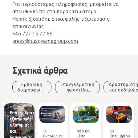
Για περισσότερες πληροφορίες, μπορείτε να
απευθυνθείτε στα παρακάτω άτομα:
Henrik Sjöström, Επικεφαλής εξωτερικής
επικοινωνίας
+46 727 15 77 85
press@husqvarnagroup.com
Σχετικά άρθρα
Εμπορική
Επαγγελματική
Δραστηριότ
διαμόρφωση
φροντίδα
και εκδηλώσ
τοπίων
δέντρων
Λύσεις
Επαγγελματικός
εξοπλισμός
υλοτομίας
και
10
Νέα και
25
Οκτωβρίου
μέσα
Οκτωβρίου
δασοκομίας