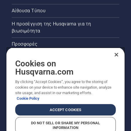
Αίθουσα Τύπου
Η προσέγγιση της Husqvarna για τη
βιωσιμότητα
Προσφορές
Νομικές πληροφορίες προϊόντων
Cookies on
Husqvarna.com
Άλλοι ιστότοποι Husqvarna
By clicking “Accept Cookies”, you agree to the storing of
cookies on your device to enhance site navigation, analyze
site usage, and assist in our marketing efforts.
Cookie Policy
ACCEPT COOKIES
DO NOT SELL OR SHARE MY PERSONAL
INFORMATION