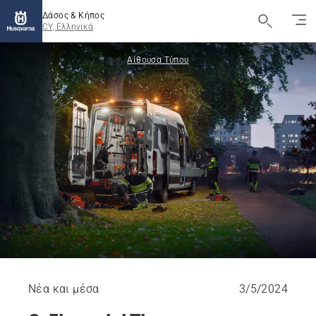
Δάσος & Κήπος
CY, Ελληνικά
Αίθουσα Τύπου
Νέα και μέσα
3/5/2024