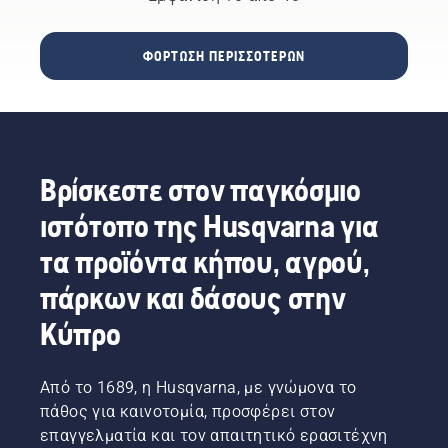
πραγματοποιηθεί
την
01 –
άλλη, σε
04/02/2024,
ένα
ΦΌΡΤΩΣΗ ΠΕΡΙΣΣΌΤΕΡΩΝ
στο
τεράστιο
Διεθνές
βαθμό,
Συνεδριακό
οι
Κέντρο
ανθρώπινες
Θεσσαλονίκης.
ενέργειες
έχουν
Βρίσκεστε στον παγκόσμιο
αυξήσει
τα
ιστότοπο της Husqvarna για
περιστατικά
πυρκαγιών
τα προϊόντα κήπου, αγρού,
χρόνο
πάρκων και δάσους στην
με το
χρόνο.
Κύπρο
Από το 1689, η Husqvarna, με γνώμονα το
πάθος για καινοτομία, προσφέρει στον
επαγγελματία και τον απαιτητικό ερασιτέχνη