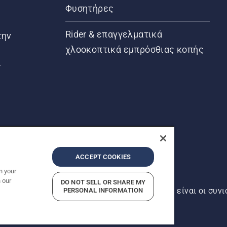
Φυσητήρες
Rider & επαγγελματικά
την
χλοοκοπτικά εμπρόσθιας κοπής
ς
ACCEPT COOKIES
n your
 our
DO NOT SELL OR SHARE MY
αντός δικαιώματος. Οι εμφανιζόμενες τιμές είναι οι συνι
PERSONAL INFORMATION
ρήτου
Imprint