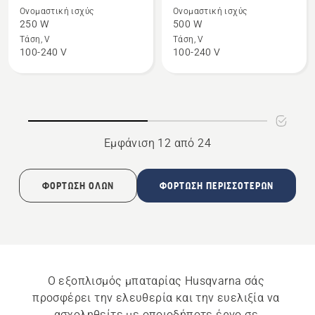
λεπτομέρειες
λεπτομέρειες
Ονομαστική ισχύς
Ονομαστική ισχύς
για
για
250 W
500 W
το
το
Τάση, V
Τάση, V
100-240 V
100-240 V
40-
40-
C250
C500X
36V
Εμφάνιση 12 από 24
ΦΌΡΤΩΣΗ ΌΛΩΝ
ΦΌΡΤΩΣΗ ΠΕΡΙΣΣΌΤΕΡΩΝ
Ο εξοπλισμός μπαταρίας Husqvarna σάς 
προσφέρει την ελευθερία και την ευελιξία να 
ασχοληθείτε με οποιοδήποτε έργο σε 