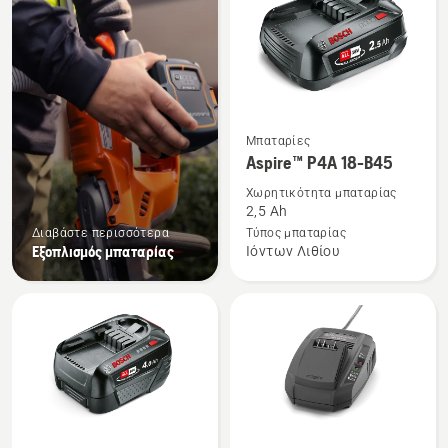
τα
προϊόντα
Δείτε
Μπαταρίες
περισσότερες
Aspire™ P4A 18-B45
λεπτομέρειες
Χωρητικότητα μπαταρίας
για
2,5 Ah
το
Διαβάστε περισσότερα
Τύπος μπαταρίας
Εξοπλισμός μπαταρίας
Ιόντων Λιθίου
Aspire™
P4A
18-
B45