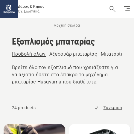
Δάσος & Κήπος
CY, Ελληνικά
Αρχική σελίδα
Εξοπλισμός μπαταρίας
Προβολή όλων
Αξεσουάρ μπαταρίας
Μπαταρίες
Φ
Βρείτε όλο τον εξοπλισμό που χρειάζεστε για
να αξιοποιήσετε στο έπακρο το μηχάνημα
μπαταρίας Husqvarna που διαθέτετε.
24 products
Σύγκριση
Όλα