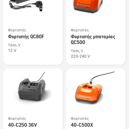
Δείτε
Δείτε
Φορτιστές
Φορτιστές
περισσότερες
περισσότερες
Φορτιστής QC80F
Φορτιστής μπαταρίας
λεπτομέρειες
λεπτομέρειες
QC500
Τάση, V
για
για
12 V
Τάση, V
το
το
220-240 V
Φορτιστής
Φορτιστής
QC80F
μπαταρίας
QC500
Δείτε
Δείτε
Φορτιστές
Φορτιστές
περισσότερες
περισσότερες
40-C250 36V
40-C500X