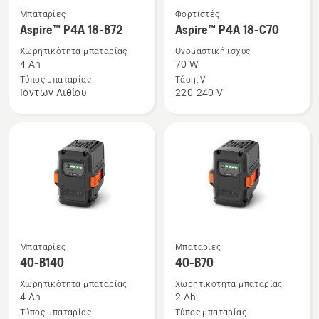
Δείτε
Δείτε
Μπαταρίες
Φορτιστές
περισσότερες
περισσότερες
Aspire™ P4A 18-B72
Aspire™ P4A 18-C70
λεπτομέρειες
λεπτομέρειες
Χωρητικότητα μπαταρίας
Ονομαστική ισχύς
για
για
4 Ah
70 W
το
το
Τύπος μπαταρίας
Τάση, V
Ιόντων Λιθίου
220-240 V
Aspire™
Aspire™
P4A
P4A
18-
18-
B72
C70
Δείτε
Δείτε
Μπαταρίες
Μπαταρίες
περισσότερες
περισσότερες
40-B140
40-B70
λεπτομέρειες
λεπτομέρειες
Χωρητικότητα μπαταρίας
Χωρητικότητα μπαταρίας
για
για
4 Ah
2 Ah
το
το
Τύπος μπαταρίας
Τύπος μπαταρίας