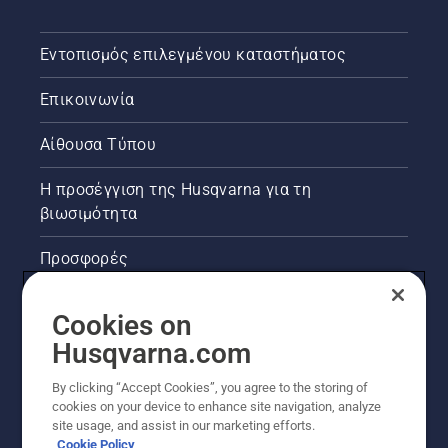
Εντοπισμός επιλεγμένου καταστήματος
Επικοινωνία
Αίθουσα Τύπου
Η προσέγγιση της Husqvarna για τη
βιωσιμότητα
Προσφορές
Νομικές πληροφορίες προϊόντων
Cookies on
Husqvarna.com
Άλλοι ιστότοποι Husqvarna
By clicking “Accept Cookies”, you agree to the storing of
cookies on your device to enhance site navigation, analyze
site usage, and assist in our marketing efforts.
Cookie Policy