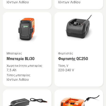
Ιόντων Λιθίου
Ιόντων Λιθίου
40-
40-
B140
B70
Δείτε
Δείτε
Μπαταρίες
Φορτιστές
περισσότερες
περισσότερες
Μπαταρία BLi30
Φορτιστής QC250
λεπτομέρειες
λεπτομέρειες
Χωρητικότητα μπαταρίας
Τάση, V
για
για
7,5 Ah
220-240 V
το
το
Τύπος μπαταρίας
Ιόντων Λιθίου
Μπαταρία
Φορτιστής
BLi30
QC250