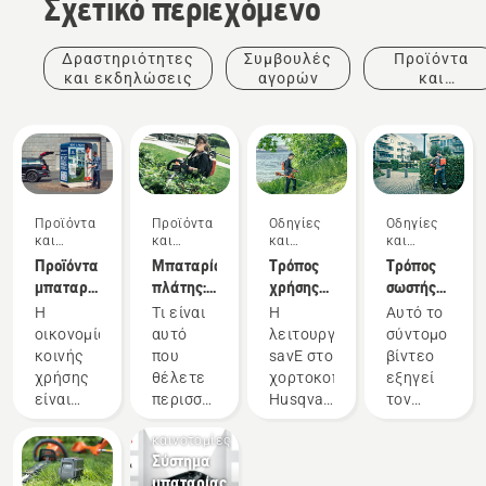
Σχετικό περιεχόμενο
Δραστηριότητες
Συμβουλές
Προϊόντα
και εκδηλώσεις
αγορών
και
καινοτομίες
Προϊόντα
Προϊόντα
Οδηγίες
Οδηγίες
και
και
και
και
καινοτομίες
καινοτομίες
οδηγοί
οδηγοί
Προϊόντα
Μπαταρία
Τρόπος
Τρόπος
μπαταρίας
πλάτης:
χρήσης
σωστής
για κοινή
Η
της
ρύθμισης
Η
Τι είναι
Η
Αυτό το
χρήση
επανάσταση
λειτουργίας
και
οικονομία
αυτό
λειτουργία
σύντομο
μέσω
στα
savE σε
τοποθέτησης
κοινής
που
savE στο
βίντεο
ψηφιακών
εργαλεία
χορτοκοπτικό
της
χρήσης
θέλετε
χορτοκοπτικό
εξηγεί
εργαλειοθηκών
χειρός με
μπαταρίας
μπαταρίας
Προϊόντα
είναι
περισσότερο
Husqvarna
τον
μπαταρία
πλάτης
και
ένας
σε ένα
έχει
τρόπο
καινοτομίες
καλός
ηλεκτρικό
σχεδιαστεί
ρύθμισης
Σύστημα
και
εργαλείο;
για
και
μπαταρίας
υπεύθυνος
Αυξημένη
μείωση
προσαρμογής