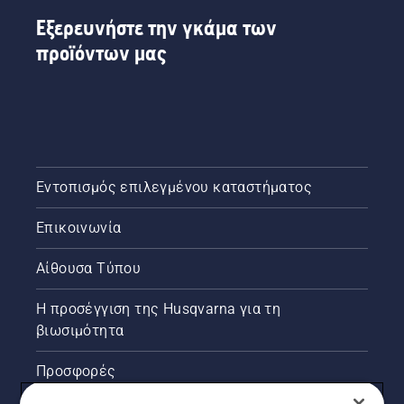
You σε
εργαλεία
πολλές
χειρός
Εξερευνήστε την γκάμα των
χώρες.
με
προϊόντων μας
μπαταρία.
Εντοπισμός επιλεγμένου καταστήματος
Επικοινωνία
Αίθουσα Τύπου
Η προσέγγιση της Husqvarna για τη
βιωσιμότητα
Προσφορές