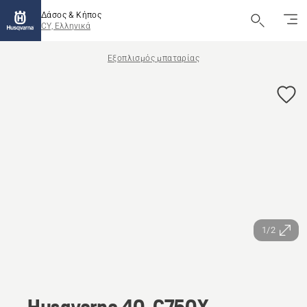
Δάσος & Κήπος
CY, Ελληνικά
Εξοπλισμός μπαταρίας
1/2
Husqvarna 40-C750X