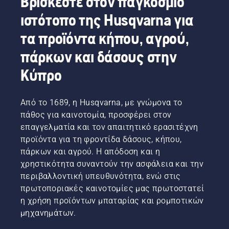
Βρίσκεστε στον παγκόσμιο
διάρκεια
και
"Με
Πατήστε
κατά τη
ιστότοπο της Husqvarna για
ζωής
τώρα
αυτήν τη
απλώς
χρήση,
των
προσφέρουμε
λύση τα
ένα
επιτρέποντά
τα προϊόντα κήπου, αγρού,
μπαταριών.
στους
προϊόντα
κουμπί
σας να
χρήστες
μπαταρίας
στο
εργάζεστε
πάρκων και δάσους στην
τη
περνούν
χορτοκοπτικό
για
δυνατότητα
σε ένα
μπαταρίας
περισσότερο
Κύπρο
να
εντελώς
για να
χρόνο
μοιράζονται
καινούριο
ενεργοποιήσετε
χωρίς
τα
επίπεδο",
και να
διακοπές.
Από το 1689, η Husqvarna, με γνώμονα το
μηχανήματα
λέει ο
απενεργοποιήσετε
πάθος για καινοτομία, προσφέρει στον
μπαταρίας
Johan
τη
επαγγελματία και τον απαιτητικό ερασιτέχνη
της
Svennung,
λειτουργία
προϊόντα για τη φροντίδα δάσους, κήπου,
εταιρείας
Διευθυντής
savE.
μας,
προϊόντων
πάρκων και αγρού. Η απόδοση και η
ενοικιάζοντάς
της
χρηστικότητα συναντούν την ασφάλεια και την
τα από
Husqvarna
περιβαλλοντική υπευθυνότητα, ενώ στις
ψηφιακές
για τα
πρωτοποριακές καινοτομίες μας πρωτοστατεί
εργαλειοθήκες
ηλεκτρικά
η χρήση προϊόντων μπαταρίας και ρομποτικών
με την
εργαλεία
ονομασία
χειρός
μηχανημάτων.
Tools for
και τα