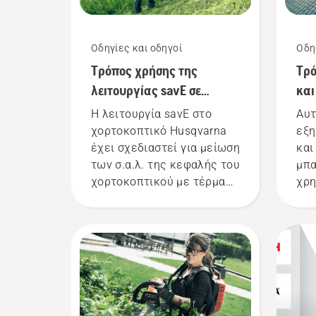
Οδηγίες και οδηγοί
Οδη
Τρόπος χρήσης της
Τρό
λειτουργίας savE σε
και
χορτοκοπτικό μπαταρίας
μπ
Η λειτουργία savE στο
Αυτ
χορτοκοπτικό Husqvarna
εξη
έχει σχεδιαστεί για μείωση
και
των σ.α.λ. της κεφαλής του
μπα
χορτοκοπτικού με τέρμα
χρη
γκάζι, διατηρώντας
επα
παράλληλα τη ροπή ώστε
μπα
να επιτρέπει μεγαλύτερη
σωσ
διάρκεια της μπαταρίας
μπα
κατά την κοπή ελαφρού
εξα
γρασιδιού. Πατήστε απλώς
εφα
ένα κουμπί στο
κού