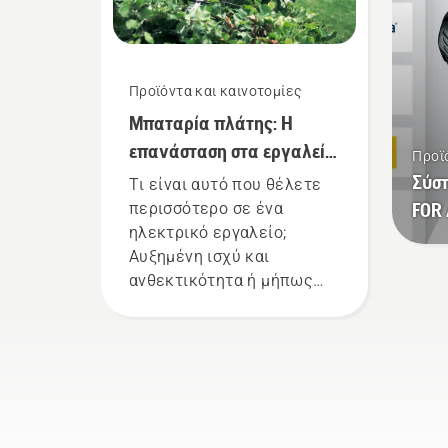
χορτοκοπτικό μπαταρίας
επι
για να ενεργοποιήσετε και
εργ
να απενεργοποιήσετε τη
περ
λειτουργία savE.
δια
Προϊόντα και καινοτομίες
Μπαταρία πλάτης: Η
επανάσταση στα εργαλεία
Προϊ
χειρός με μπαταρία
Σύσ
Τι είναι αυτό που θέλετε
FOR 
περισσότερο σε ένα
ηλεκτρικό εργαλείο;
Αυξημένη ισχύ και
ανθεκτικότητα ή μήπως
χαμηλό θόρυβο και μεγάλη
διάρκεια ζωής; Χάρη στη
λύση με την μπαταρία
πλάτης της εταιρείας μας,
δεν χρειάζεται πλέον να
διαλέξετε. "Με αυτήν τη