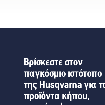
λύση τα προϊόντα
μπαταρίας περνούν σε ένα
εντελώς καινούριο
επίπεδο", λέει ο Johan
Svennung, Διευθυντής
προϊόντων της Husqvarna
για τα ηλεκτρικά εργαλεία
χειρός και τα εργαλεία
χειρός με μπαταρία.
Βρίσκεστε στον
παγκόσμιο ιστότοπο
της Husqvarna για τ
προϊόντα κήπου,