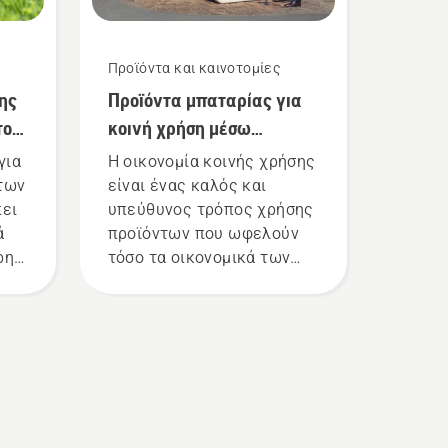
Προϊόντα και καινοτομίες
ης
Προϊόντα μπαταρίας για
τον
κοινή χρήση μέσω
ψηφιακών
για
Η οικονομία κοινής χρήσης
εργαλειοθηκών
των
είναι ένας καλός και
πει
υπεύθυνος τρόπος χρήσης
ά
προϊόντων που ωφελούν
ρη
τόσο τα οικονομικά των
χρηστών όσο και το
περιβάλλον μας.
Πιστεύουμε ότι αυτό το
μοντέλο είναι ιδανικό για
εργαλεία κηπουρικής και
τώρα προσφέρουμε στους
χρήστες τη δυνατότητα να