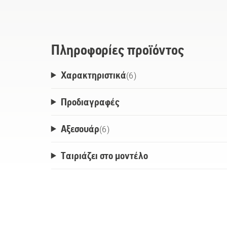
consuming cooling periods. The charger ca
or easily be mounted to the wall, using a 
as an accessory.
Πληροφορίες προϊόντος
Χαρακτηριστικά
(
6
)
Προδιαγραφές
Αξεσουάρ
(
6
)
Ταιριάζει στο μοντέλο