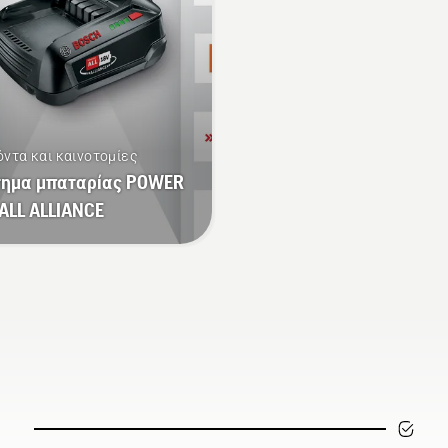
τρέποντάς σας να
άζεστε για
ισσότερο χρόνο χωρίς
κοπές.
όντα και καινοτομίες
τημα μπαταρίας POWER
ALL ALLIANCE