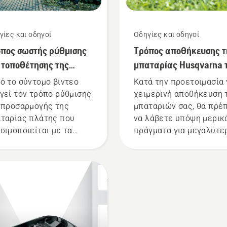
γίες και οδηγοί
Οδηγίες και οδηγοί
πος σωστής ρύθμισης
Τρόπος αποθήκευσης τ
 τοποθέτησης της
μπαταρίας Husqvarna 
αταρίας πλάτης
χειμώνα
ό το σύντομο βίντεο
Κατά την προετοιμασία 
γεί τον τρόπο ρύθμισης
χειμερινή αποθήκευση 
 προσαρμογής της
μπαταριών σας, θα πρέ
ταρίας πλάτης που
να λάβετε υπόψη μερικ
σιμοποιείται με τα
πράγματα για μεγαλύτε
γγελματικά προϊόντα
διάρκεια ζωής των
ταρίας Husqvarna. Η
μπαταριών.
τά τοποθετημένη
ταρία πλάτης
σφαλίζει πιο άνετη
ρμογή και μειώνει την
ραση κατά τη χρήση,